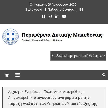
Skip
Κυριακή, 09 Αυγούστου, 2026
to
Επικοινωνία
Παλιός ιστότοπος
EN
content
Περιφέρεια Δυτικής Μακεδονίας
Γρεβενά | Καστοριά | Κοζάνη | Φλώρινα
Αρχική
>
Ενημέρωση Πολιτών
>
Διακηρύξεις -
Διαγωνισμοί
>
Διαγωνισμός αναφορικά με την
παροχή Ανεξάρτητων Υπηρεσιών Υποστήριξης της