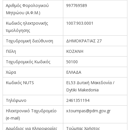
Αριθμός Φορολογικού
997769589
Μητρώου (Α.Φ.Μ.)
Κωδικός ηλεκτρονικής
1007.903.0001
τιμολόγησης
Ταχυδρομική διεύθυνση
ΔΗΜΟΚΡΑΤΙΑΣ 27
Πόλη
ΚΟΖΑΝΗ
Ταχυδρομικός Κωδικός
50100
Χώρα
ΕΛΛΑΔΑ
Κωδικός ΝUTS
EL53 Δυτική Μακεδονία /
Dytiki Makedonia
Τηλέφωνο
2461351194
Ηλεκτρονικό Ταχυδρομείο
x.toumpas@pdm.gov.gr
(e-mail)
Αρμόδιος για πληροφορίες
Τούμπας Χρήστος