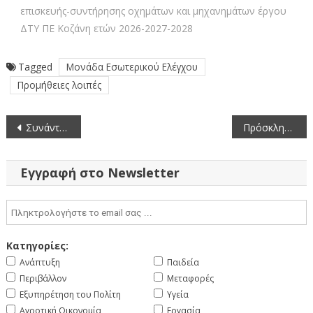
επισκευής-συντήρησης οχημάτων και μηχανημάτων έργου
ΔΤΥ ΠΕ Κοζάνη ετών 2026-2027-2028
Tagged
Μονάδα Εσωτερικού Ελέγχου
Προμήθειες λοιπές
Πλοήγηση
Συνάντηση Γ. Αμανατίδη με εκπροσώπους της Ομοσπονδίας Λαϊκών Αγορών Δυτικής Μακεδονίας «Μ. Αλέξανδρος»
Πρόσκληση σε Συνεδρίαση του Περιφερειακού Συμβουλίου Δυτικής Μακεδονίας δια ζώσης (25-6-2025)
άρθρων
Εγγραφή στο Newsletter
Κατηγορίες:
Ανάπτυξη
Παιδεία
Περιβάλλον
Μεταφορές
Εξυπηρέτηση του Πολίτη
Υγεία
Αγροτική Οικονομία
Εργασία