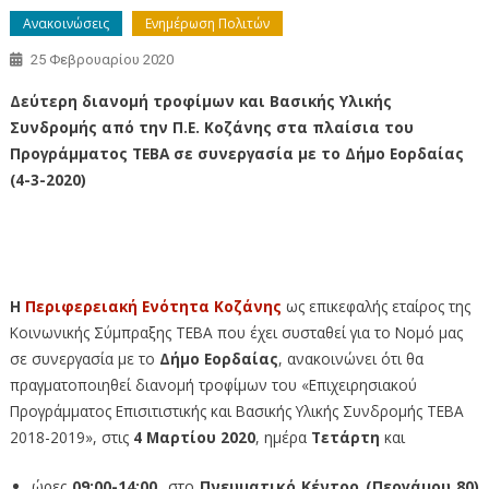
Ανακοινώσεις
Ενημέρωση Πολιτών
25 Φεβρουαρίου 2020
Δεύτερη διανομή τροφίμων και Βασικής Υλικής
Συνδρομής από την Π.Ε. Κοζάνης στα πλαίσια του
Προγράμματος ΤΕΒΑ σε συνεργασία με το Δήμο Εορδαίας
(4-3-2020)
– Δεύτερη διανομή τροφίμων και Βασικής
Υλικής Συνδρομής από την Π.Ε. Κοζάνης στα πλαίσια του
Προγράμματος ΤΕΒΑ σε συνεργασία με το Δήμο Εορδαίας
(4-3-2020)
Η
Περιφερειακή Ενότητα Κοζάνης
ως επικεφαλής εταίρος της
Κοινωνικής Σύμπραξης ΤΕΒΑ που έχει συσταθεί για το Νομό μας
σε συνεργασία με το
Δήμο Εορδαίας
, ανακοινώνει ότι θα
πραγματοποιηθεί διανομή τροφίμων του «Επιχειρησιακού
Προγράμματος Επισιτιστικής και Βασικής Υλικής Συνδρομής ΤΕΒΑ
2018-2019», στις
4 Μαρτίου 2020
, ημέρα
Τετάρτη
και
ώρες
09:00-14:00
, στο
Πνευματικό Κέντρο (Περγάμου 80)