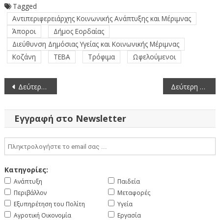
Tagged
Αντιπεριφερειάρχης Κοινωνικής Ανάπτυξης και Μέριμνας
Άποροι
Δήμος Εορδαίας
Διεύθυνση Δημόσιας Υγείας και Κοινωνικής Μέριμνας
Κοζάνη
ΤΕΒΑ
Τρόφιμα
Ωφελούμενοι
Πλοήγηση
Δεύτερη διανομή τροφίμων και Βασικής Υλικής Συνδρομής από την Π.Ε. Κοζάνης στα πλαίσια του Προγράμματος ΤΕΒΑ σε συνεργασία με το Δήμο Βοΐου (6-3-2020)
Δεύτερη διανομή τροφίμων και Βασικής Υλικής Συνδρομής από την Π.Ε. Κοζάνης στα πλαίσια του Προγράμματος ΤΕΒΑ σε συνεργασία με τον Δήμο Σερβίων και τον Δήμο Βελβεντού (6-3-2020)
άρθρων
Εγγραφή στο Newsletter
Κατηγορίες:
Ανάπτυξη
Παιδεία
Περιβάλλον
Μεταφορές
Εξυπηρέτηση του Πολίτη
Υγεία
Αγροτική Οικονομία
Εργασία