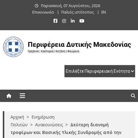
Skip
Παρασκευή, 07 Αυγούστου, 2026
to
Επικοινωνία
Παλιός ιστότοπος
EN
content
Περιφέρεια Δυτικής Μακεδονίας
Γρεβενά | Καστοριά | Κοζάνη | Φλώρινα
Αρχική
>
Ενημέρωση
Πολιτών
>
Ανακοινώσεις
>
Δεύτερη διανομή
τροφίμων και Βασικής Υλικής Συνδρομής από την