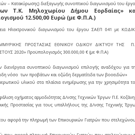
ικών – Κατακύρωσης) διεξαγωγής συνοπτικού διαγωνισμού του έργ
ων Τ.Κ. Μηλοχωρίου Δήμου Εορδαίας» κα
ισμού 12.500,00 Ευρώ (µε Φ.Π.Α.)
ργεια Ηλεκτρονικού διαγωνισμού του έργου ΣΑΕΠ 041 με ΚΩΔΙ
ΜΥΡΙΚΗΣ ΠΡΟΣΤΑΣΙΑΣ ΕΘΝΙΚΟΥ ΟΔΙΚΟΥ ΔΙΚΤΥΟΥ ΤΗΣ Π.
ΤΟΥΣ 2020» Προϋπολογισμός 300.000,00 € (με Φ.Π.Α)
ην διενέργεια συνοπτικού διαγωνισμού επιλογής αναδόχου για τ
ώδη νόσο των προβάτων και οζώδη δερματίτιδα των βοοειδών»
ερωτικού υλικού στα πλαίσια ενημέρωσης για την χρησιμότητα τ
σφάλιση οχήματος αρμοδιότητας Δ/νσης Τεχνικών Έργων Π.Ε. Κοζάνη
ικής Προστασίας για τους υπαλλήλους της Δ/νσης Τεχνικής Έργ
 που αφορά την πληρωμή των Επικουρικών Γιατρών που στελεχώνο
υρώ που αφορά πληρωμή Επικουρικών Γιατρών που στελεχώνουν 