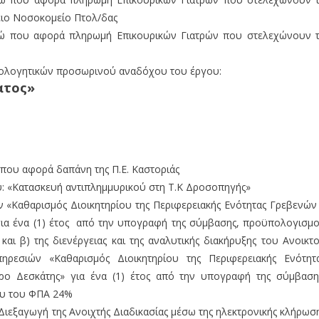
ιο Νοσοκομείο Πτολ/δας
ρώ που αφορά πληρωμή Επικουρικών Γιατρών που στελεχώνουν 
ιολογητικών προσωρινού αναδόχου του έργου:
ατος»
. που αφορά δαπάνη της Π.Ε. Καστοριάς
: «Κατασκευή αντιπλημμυρικού στη Τ.Κ Δροσοπηγής»
ν «Καθαρισμός Διοικητηρίου της Περιφερειακής Ενότητας Γρεβενών
για ένα (1) έτος από την υπογραφή της σύμβασης, προϋπολογισμ
ι β) της διενέργειας και της αναλυτικής διακήρυξης του Ανοικτ
ρεσιών «Καθαρισμός Διοικητηρίου της Περιφερειακής Ενότητ
ρο Δεσκάτης» για ένα (1) έτος από την υπογραφή της σύμβαση
ου του ΦΠΑ 24%
Διεξαγωγή της Ανοιχτής Διαδικασίας μέσω της ηλεκτρονικής κλήρωσ