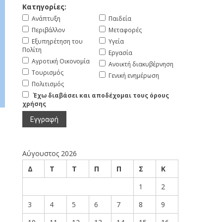
Κατηγορίες:
Ανάπτυξη
Παιδεία
Περιβάλλον
Μεταφορές
Εξυπηρέτηση του
Υγεία
Πολίτη
Εργασία
Αγροτική Οικονομία
Ανοικτή διακυβέρνηση
Τουρισμός
Γενική ενημέρωση
Πολιτισμός
Έχω διαβάσει και αποδέχομαι τους όρους
χρήσης
Αύγουστος 2026
Δ
Τ
Τ
Π
Π
Σ
Κ
1
2
3
4
5
6
7
8
9