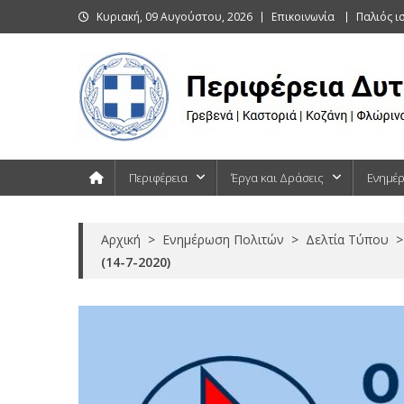
Skip
Κυριακή, 09 Αυγούστου, 2026
Επικοινωνία
Παλιός ι
to
content
Περιφέρεια Δυτικής Μακεδονίας
Γρεβενά | Καστοριά | Κοζάνη | Φλώρινα
Περιφέρεια
Έργα και Δράσεις
Ενημέ
Αρχική
>
Ενημέρωση Πολιτών
>
Δελτία Τύπου
>
(14-7-2020)