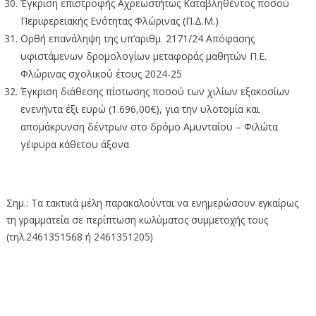
Έγκριση επιστροφής Αχρεωστήτως Καταβληθέντος ποσού
Περιφερειακής Ενότητας Φλώρινας (Π.Δ.Μ.)
Ορθή επανάληψη της υπ’αριθμ. 2171/24 Απόφασης
υφιστάμενων δρομολογίων μεταφοράς μαθητών Π.Ε.
Φλώρινας σχολικού έτους 2024-25
Έγκριση διάθεσης πίστωσης ποσού των χιλίων εξακοσίων
ενενήντα έξι ευρώ (1.696,00€), για την υλοτομία και
απομάκρυνση δέντρων στο δρόμο Αμυνταίου – Φιλώτα
γέφυρα κάθετου άξονα
Σημ.: Τα τακτικά μέλη παρακαλούνται να ενημερώσουν εγκαίρως
τη γραμματεία σε περίπτωση κωλύματος συμμετοχής τους
(τηλ.2461351568 ή 2461351205)
Απευθείας μετάδοση της συνεδρίασης
της Περιφερειακής Επιτροπής Δυτικής
Μακεδονίας (23-12-2024)