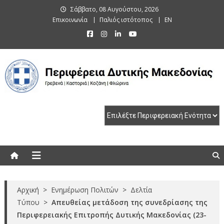
Skip
Σάββατο, 08 Αυγούστου, 2026
to
Επικοινωνία
Παλιός ιστότοπος
EN
content
Περιφέρεια Δυτικής Μακεδονίας
Γρεβενά | Καστοριά | Κοζάνη | Φλώρινα
Αρχική
>
Ενημέρωση Πολιτών
>
Δελτία
Τύπου
>
Απευθείας μετάδοση της συνεδρίασης της
Περιφερειακής Επιτροπής Δυτικής Μακεδονίας (23-