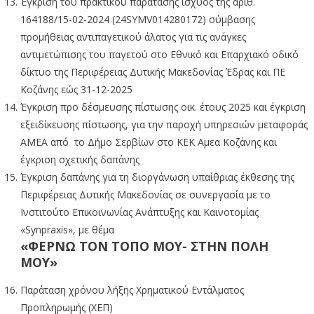
Έγκριση του πρακτικού παράτασης ισχύος της αριθ.
164188/15-02-2024 (24SYMV014280172) σύμβασης
προμήθειας αντιπαγετικού άλατος για τις ανάγκες
αντιμετώπισης του παγετού στο Εθνικό και Επαρχιακό οδικό
δίκτυο της Περιφέρειας Δυτικής Μακεδονίας Έδρας και ΠΕ
Κοζάνης εώς 31-12-2025
Έγκριση προ δέσμευσης πίστωσης οικ. έτους 2025 και έγκριση
εξειδίκευσης πίστωσης, για την παροχή υπηρεσιών μεταφοράς
ΑΜΕΑ από το Δήμο Σερβίων στο ΚΕΚ Αμεα Κοζάνης και
έγκριση σχετικής δαπάνης
Έγκριση δαπάνης για τη διοργάνωση υπαίθριας έκθεσης της
Περιφέρειας Δυτικής Μακεδονίας σε συνεργασία με το
Ινστιτούτο Επικοινωνίας Ανάπτυξης και Καινοτομίας
«Synpraxis», με θέμα
«ΦΕΡΝΩ ΤΟΝ ΤΟΠΟ ΜΟΥ- ΣΤΗΝ ΠΟΛΗ
ΜΟΥ»
Παράταση χρόνου λήξης Χρηματικού Εντάλματος
Προπληρωμής (ΧΕΠ)