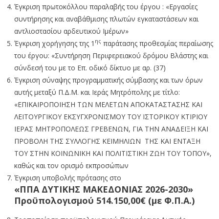
Έγκριση πρωτοκόλλου παραλαβής του έργου : «Εργασίες
συντήρησης και αναβάθμισης πλωτών εγκαταστάσεων και
αντλιοστασίου αρδευτικού Ιμέρων»
ης
Έγκριση χορήγησης της 1
παράτασης προθεσμίας περαίωσης
του έργου: «Συντήρηση Περιφερειακού δρόμου Βλάστης και
σύνδεσή του με το Επ. οδικό δίκτυο με αρ. (37)
Έγκριση σύναψης προγραμματικής σύμβασης και των όρων
αυτής μεταξύ Π.Δ.Μ. και Ιεράς Μητρόπολης με τίτλο:
«ΕΠΙΚΑΙΡΟΠΟΙΗΣΗ ΤΩΝ ΜΕΛΕΤΩΝ ΑΠΟΚΑΤΑΣΤΑΣΗΣ ΚΑΙ
ΛΕΙΤΟΥΡΓΙΚΟΥ ΕΚΣΥΓΧΡΟΝΙΣΜΟΥ ΤΟΥ ΙΣΤΟΡΙΚΟΥ ΚΤΙΡΙΟΥ
ΙΕΡΑΣ ΜΗΤΡΟΠΟΛΕΩΣ ΓΡΕΒΕΝΩΝ, ΓΙΑ ΤΗΝ ΑΝΑΔΕΙΞΗ ΚΑΙ
ΠΡΟΒΟΛΗ ΤΗΣ ΣΥΛΛΟΓΗΣ ΚΕΙΜΗΛΙΩΝ ΤΗΣ ΚΑΙ ΕΝΤΑΞΗ
ΤΟΥ ΣΤΗΝ ΚΟΙΝΩΝΙΚΗ ΚΑΙ ΠΟΛΙΤΙΣΤΙΚΗ ΖΩΗ ΤΟΥ ΤΟΠΟΥ»,
καθώς και τον ορισμό εκπροσώπων
Έγκριση υποβολής πρότασης στο
«ΠΠΑ ΔΥΤΙΚΗΣ ΜΑΚΕΔΟΝΙΑΣ 2026-2030»
Προϋπολογισμού 514.150,00€ (με Φ.Π.Α.)