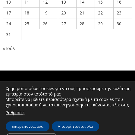
10
11
12
13
14
15
16
17
18
19
20
21
22
23
24
25
26
27
28
29
30
31
« Ιούλ
ΠΟΛΙΤΕΣ
Χρησιμοποιούμε cookies για να σας προσφέρουμε την καλύτερη
εμπειρία στον ιστότοπό μας.
Μπορείτε να μάθετε περισσότερα σχετικά με τα cookies που
χρησιμοποιούμε ή να τα απενεργοποιήσετε, κάνοντας κλικ στις
ΕΠΕΝΔΥΤΕΣ
.
Ρυθμίσεις
Επιτρέπονται όλα
Απορρίπτονται όλα
© Διεύθυνση Διαφάνειας & Ηλεκτρονικής Διακυβέρνησης | Περιφέρεια