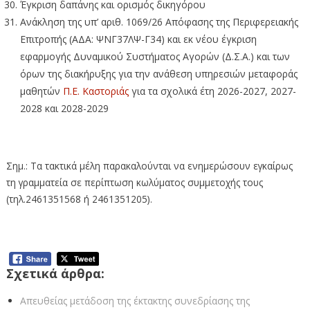
Έγκριση δαπάνης και ορισμός δικηγόρου
Ανάκληση της υπ’ αριθ. 1069/26 Απόφασης της Περιφερειακής
Επιτροπής (ΑΔΑ: ΨΝΓ37ΛΨ-Γ34) και εκ νέου έγκριση
εφαρμογής Δυναμικού Συστήματος Αγορών (Δ.Σ.Α.) και των
όρων της διακήρυξης για την ανάθεση υπηρεσιών μεταφοράς
μαθητών
Π.Ε. Καστοριάς
για τα σχολικά έτη 2026-2027, 2027-
2028 και 2028-2029
Σημ.: Τα τακτικά μέλη παρακαλούνται να ενημερώσουν εγκαίρως
τη γραμματεία σε περίπτωση κωλύματος συμμετοχής τους
(τηλ.2461351568 ή 2461351205).
Σχετικά άρθρα:
Απευθείας μετάδοση της έκτακτης συνεδρίασης της