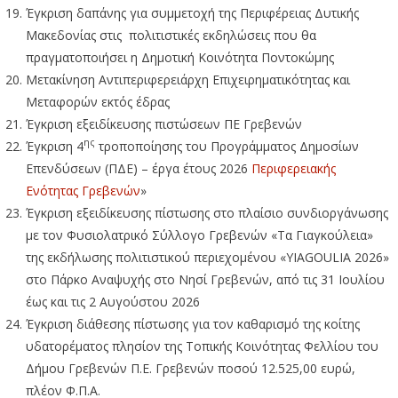
Έγκριση δαπάνης για συμμετοχή της Περιφέρειας Δυτικής
Μακεδονίας στις πολιτιστικές εκδηλώσεις που θα
πραγματοποιήσει η Δημοτική Κοινότητα Ποντοκώμης
Μετακίνηση Αντιπεριφερειάρχη Επιχειρηματικότητας και
Μεταφορών εκτός έδρας
Έγκριση εξειδίκευσης πιστώσεων ΠΕ Γρεβενών
ης
Έγκριση 4
τροποποίησης του Προγράμματος Δημοσίων
Επενδύσεων (ΠΔΕ) – έργα έτους 2026
Περιφερειακής
Ενότητας Γρεβενών
»
Έγκριση εξειδίκευσης πίστωσης στο πλαίσιο συνδιοργάνωσης
με τον Φυσιολατρικό Σύλλογο Γρεβενών «Τα Γιαγκούλεια»
της εκδήλωσης πολιτιστικού περιεχομένου «YIAGOULIA 2026»
στο Πάρκο Αναψυχής στο Νησί Γρεβενών, από τις 31 Ιουλίου
έως και τις 2 Αυγούστου 2026
Έγκριση διάθεσης πίστωσης για τον καθαρισμό της κοίτης
υδατορέματος πλησίον της Τοπικής Κοινότητας Φελλίου του
Δήμου Γρεβενών Π.Ε. Γρεβενών ποσού 12.525,00 ευρώ,
πλέον Φ.Π.Α.