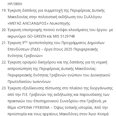
ΗΡ/380V
Έγκριση δαπάνης για συμμετοχή της Περιφέρειας Δυτικής
Μακεδονίας στην πολιτιστική εκδήλωση του Συλλόγου
«ΜΕΓΑΣ ΑΛΕΞΑΝΔΡΟΣ» Λευκοπηγής
Έγκριση επιστροφής ποσού ενόψει κλεισίματος του έργου με
ακρωνύμιο GO-GREEN και MIS 5129748
ης
Έγκριση 9
τροποποίησης του Προγράμματος Δημοσίων
Επενδύσεων (ΠΔΕ) – έργα έτους 2025 Περιφερειακής
Ενότητας Γρεβενών»
Έγκριση ορισμού δικηγόρου και της δαπάνης για τη νομική
εκπροσώπηση της Περιφέρειας Δυτικής Μακεδονίας-
Περιφερειακής Ενότητας Γρεβενών ενώπιον του Διοικητικού
Πρωτοδικείου Ιωαννίνων
Έγκριση εξειδίκευσης πίστωσης στο πλαίσιο της διοργάνωσης
από την Π.Ε. Γρεβενών της εκδήλωσης και παρουσίασης των
πρακτικών του Επιστημονικού Συνεδρίου στα Γρεβενά, με
θέμα «ΟΡΕΙΝΑ ΓΡΕΒΕΝΑ – Όψεις τοπικής ιστορίας. Από την
προϊστορία και τους αρχαίους Μακεδόνες στον Άγιο Κοσμά