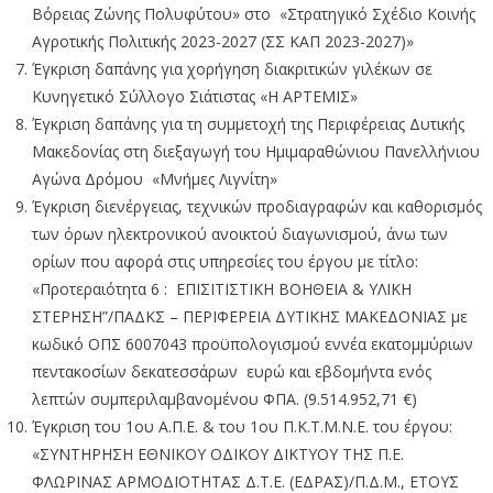
Βόρειας Ζώνης Πολυφύτου» στο «Στρατηγικό Σχέδιο Κοινής
Αγροτικής Πολιτικής 2023-2027 (ΣΣ ΚΑΠ 2023-2027)»
Έγκριση δαπάνης για χορήγηση διακριτικών γιλέκων σε
Κυνηγετικό Σύλλογο Σιάτιστας «Η ΑΡΤΕΜΙΣ»
Έγκριση δαπάνης για τη συμμετοχή της Περιφέρειας Δυτικής
Μακεδονίας στη διεξαγωγή του Ημιμαραθώνιου Πανελλήνιου
Αγώνα Δρόμου «Μνήμες Λιγνίτη»
Έγκριση διενέργειας, τεχνικών προδιαγραφών και καθορισμός
των όρων ηλεκτρονικού ανοικτού διαγωνισμού, άνω των
ορίων που αφορά στις υπηρεσίες του έργου με τίτλο:
«Προτεραιότητα 6 : ΕΠΙΣΙΤΙΣΤΙΚΗ ΒΟΗΘΕΙΑ & ΥΛΙΚΗ
ΣΤΕΡΗΣΗ”/ΠΑΔΚΣ – ΠΕΡΙΦΕΡΕΙΑ ΔΥΤΙΚΗΣ ΜΑΚΕΔΟΝΙΑΣ με
κωδικό ΟΠΣ 6007043 προϋπολογισμού εννέα εκατομμύριων
πεντακοσίων δεκατεσσάρων ευρώ και εβδομήντα ενός
λεπτών συμπεριλαμβανομένου ΦΠΑ. (9.514.952,71 €)
Έγκριση του 1ου Α.Π.Ε. & του 1ου Π.Κ.Τ.Μ.Ν.Ε. του έργου:
«ΣΥΝΤΗΡΗΣΗ ΕΘΝΙΚΟΥ ΟΔΙΚΟΥ ΔΙΚΤΥΟΥ ΤΗΣ Π.Ε.
ΦΛΩΡΙΝΑΣ ΑΡΜΟΔΙΟΤΗΤΑΣ Δ.Τ.Ε. (ΕΔΡΑΣ)/Π.Δ.Μ., ΕΤΟΥΣ