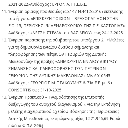
2021-2022»Ανάδοχος : ΕΡΓΟΝ Α.Τ.Τ.Ε.Β.Ε.
Έγκριση οριακής προθεσμίας (αρ.147 Ν.4412/2016) εκτέλεσης
του έργου.: «ΕΠΙΣΚΕΥΗ ΤΟΙΧΙΩΝ – ΒΡΑΧΟΠΑΓΙΔΩΝ ΣΤΗΝ
Ε.Ο. 15, ΠΕΡΙΟΧΗΣ Ι/Κ ΔΕΝΔΡΟΧΩΡΙΟΥ ΤΗΣ Π.Ε. ΚΑΣΤΟΡΙΑΣ»
Ανάδοχος : «ΔΕΤΣΗ ΣΤΕΛΛΑ του ΒΑΣΙΛΕΙΟΥ» εως 24-12-2025
Έγκριση παράτασης της σύμβασης του υποέργου 2 : «Μελέτες
για τη δημιουργία ενιαίου δικτύου σήμανσης και
πληροφόρησης των πέτρινων Γεφυριών της Δυτικής
Μακεδονίας» της πράξης «ΔΗΜΙΟΥΡΓΙΑ ΕΝΙΑΙΟΥ ΔΙΚΤΥΟΥ
ΣΗΜΑΝΣΗΣ ΚΑΙ ΠΛΗΡΟΦΟΡΗΣΗΣ ΤΩΝ ΠΕΤΡΙΝΩΝ
ΓΕΦΥΡΙΩΝ ΤΗΣ ΔΥΤΙΚΗΣ ΜΑΚΕΔΟΝΙΑΣ» Mis 6010545
Ανάδοχος : ΓΕΩΡΓΙΟΣ Μ. ΤΣΑΚΟΥΜΗΣ & ΣΙΑ Ε.Ε. με δ.τ.
CONSORTIS εως 31-10-2025
Έγκριση Πρακτικού – Γνωμοδότησης της Επιτροπής
διεξαγωγής του ανοιχτού διαγωνισμού « για την Εκπόνηση
μελέτης Διαχειριστικού Σχεδίου Βόσκησης της Περιφέρειας
Δυτικής Μακεδονίας», εκτιμώμενης αξίας 1.571.946,69 Ευρώ
(πλέον Φ.Π.Α 24%)