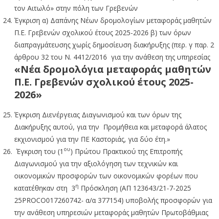
τον Αιτωλό» στην πόλη των Γρεβενών
Έγκριση α) Δαπάνης Νέων δρομολογίων μεταφοράς μαθητών
Π.Ε. Γρεβενών σχολικού έτους 2025-2026 β) των όρων
διαπραγμάτευσης χωρίς δημοσίευση διακήρυξης (περ. γ παρ. 2
άρθρου 32 του Ν. 4412/2016 για την ανάθεση της υπηρεσίας
«Νέα δρομολόγια μεταφοράς μαθητών
Π.Ε. Γρεβενών σχολικού έτους 2025-
2026»
Έγκριση Διενέργειας Διαγωνισμού και των όρων της
Διακήρυξης αυτού, για την Προμήθεια και μεταφορά άλατος
εκχιονισμού για την ΠΕ Καστοριάς, για δύο έτη.»
ου
Έγκριση του (1
) Πρώτου Πρακτικού της Επιτροπής
Διαγωνισμού για την αξιολόγηση των τεχνικών και
οικονομικών προσφορών των οικονομικών φορέων που
η
κατατέθηκαν στη 3
Πρόσκληση (ΑΠ 123643/21-7-2025
25PROCO017260742- α/α 377154) υποβολής προσφορών για
την ανάθεση υπηρεσιών μεταφοράς μαθητών Πρωτοβάθμιας