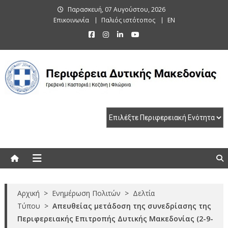
Skip
Παρασκευή, 07 Αυγούστου, 2026
to
Επικοινωνία
Παλιός ιστότοπος
EN
content
Περιφέρεια Δυτικής Μακεδονίας
Γρεβενά | Καστοριά | Κοζάνη | Φλώρινα
Αρχική
>
Ενημέρωση Πολιτών
>
Δελτία
Τύπου
>
Απευθείας μετάδοση της συνεδρίασης της
Περιφερειακής Επιτροπής Δυτικής Μακεδονίας (2-9-