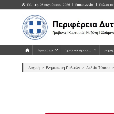
Skip
Πέμπτη, 06 Αυγούστου, 2026
Επικοινωνία
Παλιός ι
to
content
Περιφέρεια Δυτικής Μακεδονίας
Γρεβενά | Καστοριά | Κοζάνη | Φλώρινα
Περιφέρεια
Έργα και Δράσεις
Ενημέ
Αρχική
>
Ενημέρωση Πολιτών
>
Δελτία Τύπου
>