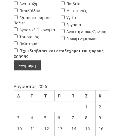
Ανάπτυξη
Παιδεία
Περιβάλλον
Μεταφορές
Εξυπηρέτηση του
Υγεία
Πολίτη
Εργασία
Αγροτική Οικονομία
Ανοικτή διακυβέρνηση
Τουρισμός
Γενική ενημέρωση
Πολιτισμός
Έχω διαβάσει και αποδέχομαι τους όρους
χρήσης
Αύγουστος 2026
Δ
Τ
Τ
Π
Π
Σ
Κ
1
2
3
4
5
6
7
8
9
10
11
12
13
14
15
16