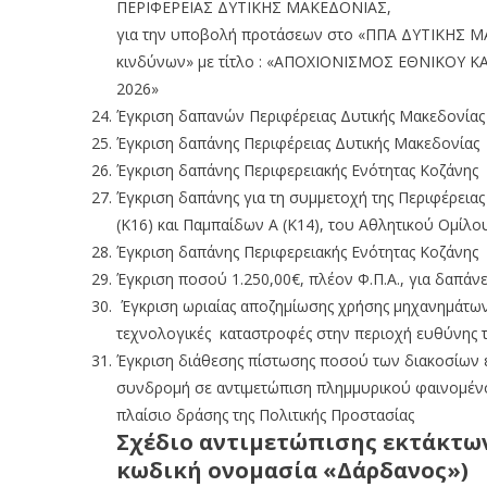
ΠΕΡΙΦΕΡΕΙΑΣ ΔΥΤΙΚΗΣ ΜΑΚΕΔΟΝΙΑΣ,
για την υποβολή προτάσεων στο «ΠΠΑ ΔΥΤΙΚΗΣ Μ
κινδύνων» με τίτλο : «ΑΠΟΧΙΟΝΙΣΜΟΣ ΕΘΝΙΚΟΥ 
2026»
Έγκριση δαπανών Περιφέρειας Δυτικής Μακεδονίας
Έγκριση δαπάνης Περιφέρειας Δυτικής Μακεδονίας
Έγκριση δαπάνης Περιφερειακής Ενότητας Κοζάνης
Έγκριση δαπάνης για τη συμμετοχή της Περιφέρειας
(Κ16) και Παμπαίδων Α (Κ14), του Αθλητικού Ομίλο
Έγκριση δαπάνης Περιφερειακής Ενότητας Κοζάνης
Έγκριση ποσού 1.250,00€, πλέον Φ.Π.Α., για δαπάνε
Έγκριση ωριαίας αποζημίωσης χρήσης μηχανημάτων
τεχνολογικές καταστροφές στην περιοχή ευθύνης 
Έγκριση διάθεσης πίστωσης ποσού των διακοσίων εί
συνδρομή σε αντιμετώπιση πλημμυρικού φαινομένο
πλαίσιο δράσης της Πολιτικής Προστασίας
Σχέδιο αντιμετώπισης εκτάκτω
κωδική ονομασία «Δάρδανος»)