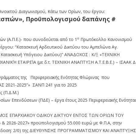
Ανοικτού Διαγωνισμού, Κάτω των Ορίων, του έργου:
εσπών», Προϋπολογισμού δαπάνης #
ο
ν (Α.Π.Ε.)- που συνοδεύεται από το 1
Πρωτόκολλο Κανονισμού
 έργου: “Κατασκευή Αρδευτικού Δικτύου του Αμπελώνα Αγ.
 Κατασκευή Υπόγειου Δικτύου)” ΑΝΑΔΟΧΟΣ : Κ/Ξ «ΤΕΧΝΙΚΗ
Ή ΕΤΑΙΡΕΊΑ (με δ.τ. ΤΕΧΝΙΚΗ ΑΝΑΠΤΥΞΗ Α.Τ.Ε.Β.Ε.) – ΙΣΑΑΚ Δ
ογράμματος της Περιφερειακής Ενότητας Φλώρινας που
Σ 2021-2025”» ΣΑΝΠ 241 για το 2025
 (Π.Δ.Μ.)
ίων Επενδύσεων (ΠΔΕ) – έργα έτους 2025 Περιφερειακής Ενότητα
ΝΙΣΜΟΣ ΕΠΑΡΧΙΑΚΟΥ ΟΔΙΚΟΥ ΔΙΚΤΥΟΥ ΕΝΤΟΣ ΤΩΝ ΟΡΙΩΝ ΤΟΥ
& 2026-2027» προϋπολογισμού 55.000 ευρώ με Φ.Π.Α, στην
– Έκδοση: 2/0) της ΔΙΕΥΘΥΝΣΗΣ ΠΡΟΓΡΑΜΜΑΤΙΣΜΟΥ ΚΑΙ ΑΝΑΠΤΥΞΗΣ