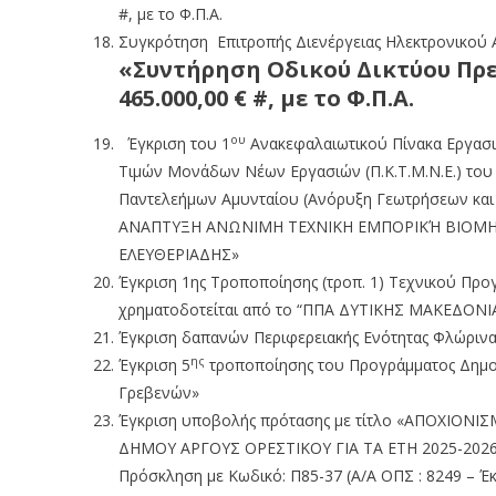
#, με το Φ.Π.Α.
Συγκρότηση Επιτροπής Διενέργειας Ηλεκτρονικού 
«Συντήρηση Οδικού Δικτύου Πρ
465.000,00 € #, με το Φ.Π.Α.
ου
Έγκριση του 1
Ανακεφαλαιωτικού Πίνακα Εργασιώ
Τιμών Μονάδων Νέων Εργασιών (Π.Κ.Τ.Μ.Ν.Ε.) του
Παντελεήμων Αμυνταίου (Ανόρυξη Γεωτρήσεων και
ΑΝΑΠΤΥΞΗ ΑΝΩΝΙΜΗ ΤΕΧΝΙΚΗ ΕΜΠΟΡΙΚΉ ΒΙΟΜΗΧΑΝΙΚ
ΕΛΕΥΘΕΡΙΑΔΗΣ»
Έγκριση 1ης Τροποποίησης (τροπ. 1) Τεχνικού Πρ
χρηματοδοτείται από τo “ΠΠΑ ΔΥΤΙΚΗΣ ΜΑΚΕΔΟΝΙΑ
Έγκριση δαπανών Περιφερειακής Ενότητας Φλώρινας
ης
Έγκριση 5
τροποποίησης του Προγράμματος Δημοσ
Γρεβενών»
Έγκριση υποβολής πρότασης με τίτλο «ΑΠΟΧΙΟ
ΔΗΜΟΥ ΑΡΓΟΥΣ ΟΡΕΣΤΙΚΟΥ ΓΙΑ ΤΑ ΕΤΗ 2025-2026 
Πρόσκληση με Κωδικό: Π85-37 (Α/Α ΟΠΣ : 8249 