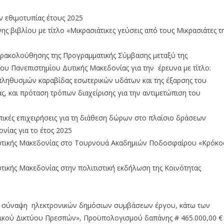
 εθιμοτυπίας έτους 2025
ης βιβλίου με τίτλο «Μικρασιάτικες γεύσεις από τους Μικρασιάτες τ
αρακολούθησης της Προγραμματικής Σύμβασης μεταξύ της
 του Πανεπιστημίου Δυτικής Μακεδονίας για την έρευνα με τίτλο:
 πληθυσμών καραβίδας εσωτερικών υδάτων και της έξαρσης του
, και πρόταση τρόπων διαχείρισης για την αντιμετώπιση του
ικές επιχειρήσεις για τη διάθεση δώρων στο πλαίσιο δράσεων
νίας για το έτος 2025
Δυτικής Μακεδονίας στο Τουρνουά Ακαδημιών Ποδοσφαίρου «Κρόκο
τικής Μακεδονίας στην πολιτιστική εκδήλωση της Κοινότητας
 τη σύναψη ηλεκτρονικών δημόσιων συμβάσεων έργου, κάτω των
δικού Δικτύου Πρεσπών», Προϋπολογισμού δαπάνης # 465.000,00 €