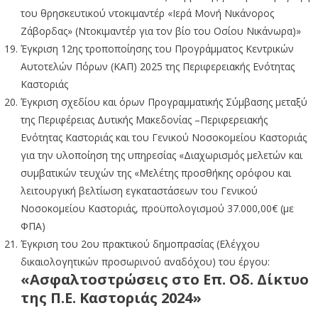
του θρησκευτικού ντοκιμαντέρ «Ιερά Μονή Νικάνορος
Ζάβορδας» (Ντοκιμαντέρ για τον βίο του Οσίου Νικάνωρα)»
Έγκριση 12ης τροποποίησης του Προγράμματος Κεντρικών
Αυτοτελών Πόρων (ΚΑΠ) 2025 της Περιφερειακής Ενότητας
Καστοριάς
Έγκριση σχεδίου και όρων Προγραμματικής Σύμβασης μεταξύ
της Περιφέρειας Δυτικής Μακεδονίας –Περιφερειακής
Ενότητας Καστοριάς και του Γενικού Νοσοκομείου Καστοριάς
για την υλοποίηση της υπηρεσίας «Διαχωρισμός μελετών και
συμβατικών τευχών της «Μελέτης προσθήκης ορόφου και
λειτουργική βελτίωση εγκαταστάσεων του Γενικού
Νοσοκομείου Καστοριάς, προϋπολογισμού 37.000,00€ (με
ΦΠΑ)
Έγκριση του 2ου πρακτικού δημοπρασίας (Ελέγχου
δικαιολογητικών προσωρινού αναδόχου) του έργου:
«Ασφαλτοστρώσεις στο Επ. Οδ. Δίκτυο
της Π.Ε. Καστοριάς 2024»