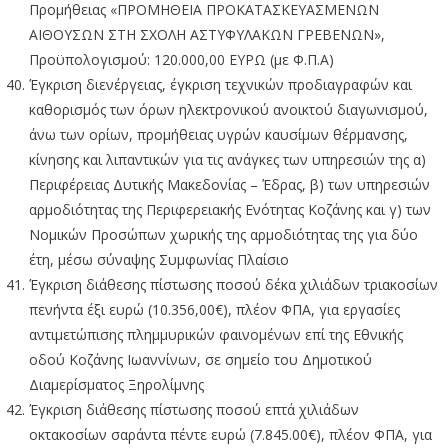
Προμήθειας «ΠΡΟΜΗΘΕΙΑ ΠΡΟΚΑΤΑΣΚΕΥΑΣΜΕΝΩΝ
ΑΙΘΟΥΣΩΝ ΣΤΗ ΣΧΟΛΗ ΑΣΤΥΦΥΛΑΚΩΝ ΓΡΕΒΕΝΩΝ»,
Προϋπολογισμού: 120.000,00 ΕΥΡΩ (με Φ.Π.Α)
Έγκριση διενέργειας, έγκριση τεχνικών προδιαγραφών και
καθορισμός των όρων ηλεκτρονικού ανοικτού διαγωνισμού,
άνω των ορίων, προμήθειας υγρών καυσίμων θέρμανσης,
κίνησης και λιπαντικών για τις ανάγκες των υπηρεσιών της α)
Περιφέρειας Δυτικής Μακεδονίας – Έδρας, β) των υπηρεσιών
αρμοδιότητας της Περιφερειακής Ενότητας Κοζάνης και γ) των
Νομικών Προσώπων χωρικής της αρμοδιότητας της για δύο
έτη, μέσω σύναψης Συμφωνίας Πλαίσιο
Έγκριση διάθεσης πίστωσης ποσού δέκα χιλιάδων τριακοσίων
πενήντα έξι ευρώ (10.356,00€), πλέον ΦΠΑ, για εργασίες
αντιμετώπισης πλημμυρικών φαινομένων επί της Εθνικής
οδού Κοζάνης Ιωαννίνων, σε σημείο του Δημοτικού
Διαμερίσματος Ξηρολίμνης
Έγκριση διάθεσης πίστωσης ποσού επτά χιλιάδων
οκτακοσίων σαράντα πέντε ευρώ (7.845.00€), πλέον ΦΠΑ, για