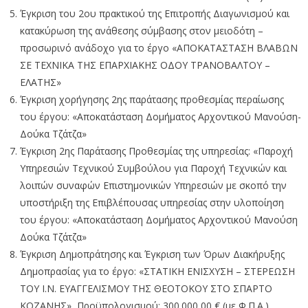
Έγκριση του 2ου πρακτικού της Επιτροπής Διαγωνισμού και
κατακύρωση της ανάθεσης σύμβασης στον μειοδότη –
προσωρινό ανάδοχο για το έργο «ΑΠΟΚΑΤΑΣΤΑΣΗ ΒΛΑΒΩΝ
ΣΕ ΤΕΧΝΙΚΑ ΤΗΣ ΕΠΑΡΧΙΑΚΗΣ ΟΔΟΥ ΤΡΑΝΟΒΑΛΤΟΥ –
ΕΛΑΤΗΣ»
Έγκριση χορήγησης 2ης παράτασης προθεσμίας περαίωσης
του έργου: «Αποκατάσταση Δομήματος Αρχοντικού Μανούση-
Δούκα Τζάτζα»
Έγκριση 2ης Παράτασης Προθεσμίας της υπηρεσίας: «Παροχή
Υπηρεσιών Τεχνικού Συμβούλου για Παροχή Τεχνικών και
λοιπών συναφών Επιστημονικών Υπηρεσιών με σκοπό την
υποστήριξη της Επιβλέπουσας υπηρεσίας στην υλοποίηση
του έργου: «Αποκατάσταση Δομήματος Αρχοντικού Μανούση
Δούκα Τζάτζα»
Έγκριση Δημοπράτησης και Έγκριση των Όρων Διακήρυξης
Δημοπρασίας για το έργο: «ΣΤΑΤΙΚΗ ΕΝΙΣΧΥΣΗ – ΣΤΕΡΕΩΣΗ
ΤΟΥ Ι.Ν. ΕΥΑΓΓΕΛΙΣΜΟΥ ΤΗΣ ΘΕΟΤΟΚΟΥ ΣΤΟ ΣΠΑΡΤΟ
ΚΟΖΑΝΗΣ», Προϋπολογισμού: 300.000,00 € (με Φ.Π.Α.)