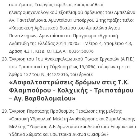
συστήματος Γεωργίας ακρίβειας και προμήθεια
ηλεκτρομηχανολογικού εξοπλισμού άρδευσης του Αμπελώνα
Αγ. Παντελεήμονα, Αμυνταίου» υποέργου 2 της πράξης τίτλο:
«Κατασκευή Αρδευτικού δικτύου του Αμπελώνα Αγίου
Παντελεήμων, Αμυνταίου» στο Πρόγραμμα «Αγροτική
Ανάπτυξη της Ελλάδας 2014-2020» – Μέτρο 4, Υπομέτρο 4.3,
Δράση 4.3.1. ΚΩΔ. Ο.Π.Σ.Α.Α : 0036150076
Έγκριση του 1ου Ανακεφαλαιωτικού Πίνακα Εργασιών (Α.Π.Ε.)
που Τροποποιεί τη Σύμβαση (έως 15,00%), σύμφωνα με το
Άρθρο 132 του Ν. 4412/2016, του έργου:
«Ασφαλτοστρώσεις δρόμων στις Τ.Κ.
Φλαμπούρου – Κολχικής – Τριποτάμου
– Αγ. Βαρθολομαίου»
Έγκριση Παράτασης Προθεσμίας Περαίωσης της μελέτης
«Οριστική Υδραυλική Μελέτη Αναθεώρησης και Συμπλήρωσης
Μελέτης “Ύδρευση Δ.Ε. Αμυνταίου και Αετού από Επιφανειακά
Υδάτινα Σώματα και Εσωτερικά Δίκτυα Οικισμών΄΄»