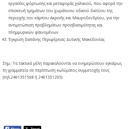
εργασίες φόρτωσης και μεταφοράς χαλικιού, που αφορά την
επισκευή τμημάτων του χωμάτινου οδικού δικτύου της
περιοχής του κάμπου Ακρινής και Μαυροδενδρίου, για την
αντιμετώπιση προβλημάτων προσβασιμότητας και
πλημμυρικών φαινομένων
Έγκριση δαπάνης Περιφέρειας Δυτικής Μακεδονίας
Σημ.: Τα τακτικά μέλη παρακαλούνται να ενημερώσουν εγκαίρως
τη γραμματεία σε περίπτωση κωλύματος συμμετοχής τους
(τηλ.2461351568 ή 2461351205)
Απευθείας μετάδοση της συνεδρίασης
της Περιφερειακής Επιτροπής Δυτικής
Μακεδονίας (18-8-2025)