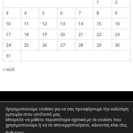
1
2
3
4
5
6
7
8
9
10
11
12
13
14
15
16
17
18
19
20
21
22
23
24
25
26
27
28
29
30
31
« Ιούλ
ΠΟΛΙΤΕΣ
Χρησιμοποιούμε cookies για να σας προσφέρουμε την καλύτερη
εμπειρία στον ιστότοπό μας.
Μπορείτε να μάθετε περισσότερα σχετικά με τα cookies που
χρησιμοποιούμε ή να τα απενεργοποιήσετε, κάνοντας κλικ στις
ΕΠΕΝΔΥΤΕΣ
.
Ρυθμίσεις