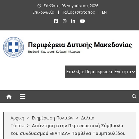
Skip
Σάββατο, 08 Αυγούστου, 2026
to
Επικοινωνία
Παλιός ιστότοπος
EN
content
Περιφέρεια Δυτικής Μακεδονίας
Γρεβενά | Καστοριά | Κοζάνη | Φλώρινα
Αρχική
>
Ενημέρωση Πολιτών
>
Δελτία
Τύπου
>
Απάντηση στην Περιφερειακή Σύμβουλο
του συνδυασμού «ΕΛΠΙΔΑ» Παρθένα Τουμπουλίδου