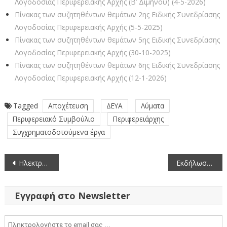
Λογοδοσίας Περιφερειακής Αρχής (Β’ Διμήνου) (4-5-2026)
Πίνακας των συζητηθέντων θεμάτων 2ης Ειδικής Συνεδρίασης
Λογοδοσίας Περιφερειακής Αρχής (5-5-2025)
Πίνακας των συζητηθέντων θεμάτων 5ης Ειδικής Συνεδρίασης
Λογοδοσίας Περιφερειακής Αρχής (30-10-2025)
Πίνακας των συζητηθέντων θεμάτων 6ης Ειδικής Συνεδρίασης
Λογοδοσίας Περιφερειακής Αρχής (12-1-2026)
Tagged
Αποχέτευση
ΔΕΥΑ
Λύματα
Περιφερειακό Συμβούλιο
Περιφερειάρχης
Συγχρηματοδοτούμενα έργα
Πλοήγηση
Ηλεκτρονικός Διαγωνισμός Σύμβασης Προμήθειας «Εγκατάσταση αντλιών θερμότητας στον Ι.Ν. Αγίου Νικολάου Κρόκου»
Εκδήλωση τουριστικής προβολής της Π.Ε. Γρεβενών
άρθρων
Εγγραφή στο Newsletter