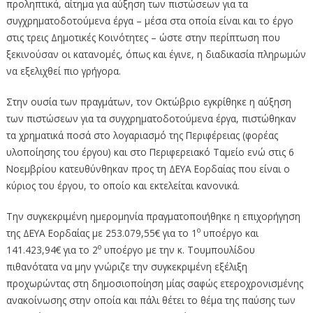
προληπτικά, αίτημα για αύξηση των πιστώσεων για τα
συγχρηματοδοτούμενα έργα – μέσα στα οποία είναι και το έργο
στις τρεις Δημοτικές Κοινότητες – ώστε στην περίπτωση που
ξεκινούσαν οι κατανομές, όπως και έγινε, η διαδικασία πληρωμών
να εξελιχθεί πιο γρήγορα.
Στην ουσία των πραγμάτων, τον Οκτώβριο εγκρίθηκε η αύξηση
των πιστώσεων για τα συγχρηματοδοτούμενα έργα, πιστώθηκαν
τα χρηματικά ποσά στο λογαριασμό της Περιφέρειας (φορέας
υλοποίησης του έργου) και στο Περιφερειακό Ταμείο ενώ στις 6
Νοεμβρίου κατευθύνθηκαν προς τη ΔΕΥΑ Εορδαίας που είναι ο
κύριος του έργου, το οποίο και εκτελείται κανονικά.
Την συγκεκριμένη ημερομηνία πραγματοποιήθηκε η επιχορήγηση
ο
της ΔΕΥΑ Εορδαίας με 253.079,55€ για το 1
υποέργο και
ο
141.423,94€ για το 2
υποέργο με την κ. Τουμπουλίδου
πιθανότατα να μην γνώριζε την συγκεκριμένη εξέλιξη
προχωρώντας στη δημοσιοποίηση μίας σαφώς ετεροχρονισμένης
ανακοίνωσης στην οποία και πάλι θέτει το θέμα της παύσης των