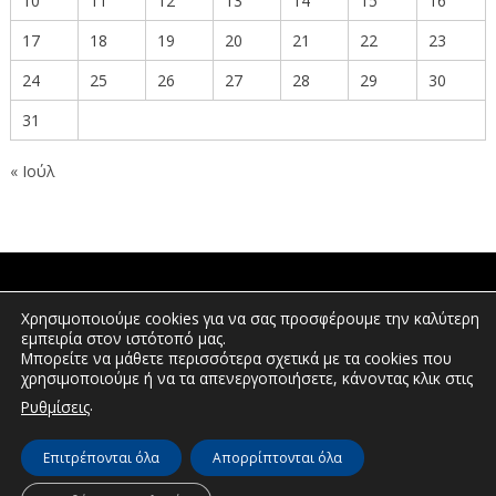
10
11
12
13
14
15
16
17
18
19
20
21
22
23
24
25
26
27
28
29
30
31
« Ιούλ
ΠΟΛΙΤΕΣ
Χρησιμοποιούμε cookies για να σας προσφέρουμε την καλύτερη
εμπειρία στον ιστότοπό μας.
Μπορείτε να μάθετε περισσότερα σχετικά με τα cookies που
χρησιμοποιούμε ή να τα απενεργοποιήσετε, κάνοντας κλικ στις
ΕΠΕΝΔΥΤΕΣ
.
Ρυθμίσεις
Επιτρέπονται όλα
Απορρίπτονται όλα
© Διεύθυνση Διαφάνειας & Ηλεκτρονικής Διακυβέρνησης | Περιφέρεια
Δυτικής Μακεδονίας | 2026