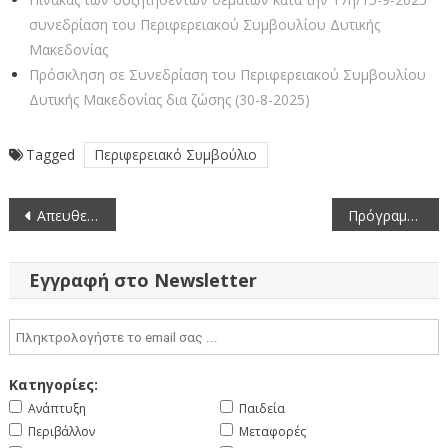
συνεδρίαση του Περιφερειακού Συμβουλίου Δυτικής
Μακεδονίας
Πρόσκληση σε Συνεδρίαση του Περιφερειακού Συμβουλίου
Δυτικής Μακεδονίας δια ζώσης (30-8-2025)
Tagged
Περιφερειακό Συμβούλιο
Πλοήγηση
Απευθείας μετάδοση της ειδικής συνεδρίασης του Περιφερειακού Συμβουλίου Δυτικής Μακεδονίας (27-8-2025)
Πρόγραμμα κίνησης συνεργείων 1/9/2025-7/9/2025 για το Έργο Καταπολέμησης Κουνουπιών ΠΔΜ 2023-2025
άρθρων
Εγγραφή στο Newsletter
Κατηγορίες:
Ανάπτυξη
Παιδεία
Περιβάλλον
Μεταφορές