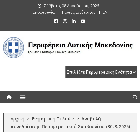
Skip
Σάββατο, 08 Αυγούστου, 2026
to
Επικοινωνία
Παλιός ιστότοπος
EN
content
Περιφέρεια Δυτικής Μακεδονίας
Γρεβενά | Καστοριά | Κοζάνη | Φλώρινα
Αρχική
>
Ενημέρωση Πολιτών
>
Αναβολή
συνεδρίασης Περιφερειακού Συμβουλίου (30-8-2025)