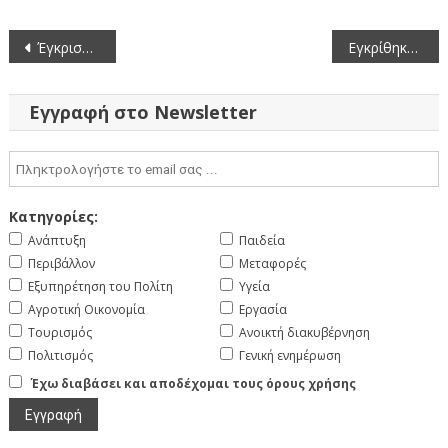
Πλοήγηση
Έγκριση διάθεσης πίστωσης του έργου «Επέκταση του αρδευτικού δικτύου Πλατανορεύματος στην περιοχή Τζίτζιφος»
Εγκρίθηκε η υπογραφή Προγραμματικής Σύμβασης μεταξύ της Περιφέρειας Δυτικής Μακεδονίας και του ΕΚΑΒ για την εκπαίδευση των πολιτών πάνω στις πρώτες βοήθειες και στη χρήση αυτόματου απινιδωτή
άρθρων
Εγγραφή στο Newsletter
Κατηγορίες:
Ανάπτυξη
Παιδεία
Περιβάλλον
Μεταφορές
Εξυπηρέτηση του Πολίτη
Υγεία
Αγροτική Οικονομία
Εργασία
Τουρισμός
Ανοικτή διακυβέρνηση
Πολιτισμός
Γενική ενημέρωση
Έχω διαβάσει και αποδέχομαι τους όρους χρήσης