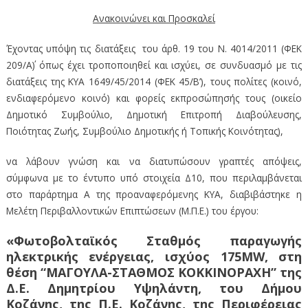
Ανακοινώνει και Προσκαλεί
Έχοντας υπόψη τις διατάξεις του άρθ. 19 του Ν. 4014/2011 (ΦΕΚ
209/Α΄) όπως έχει τροποποιηθεί και ισχύει, σε συνδυασμό με τις
διατάξεις της ΚΥΑ 1649/45/2014 (ΦΕΚ 45/Β’), τους πολίτες (κοινό,
ενδιαφερόμενο κοινό) και φορείς εκπροσώπησής τους (οικείο
Δημοτικό Συμβούλιο, Δημοτική Επιτροπή Διαβούλευσης,
Ποιότητας Ζωής, Συμβούλιο Δημοτικής ή Τοπικής Κοινότητας),
να λάβουν γνώση και να διατυπώσουν γραπτές απόψεις,
σύμφωνα με το έντυπο υπό στοιχεία Δ10, που περιλαμβάνεται
στο παράρτημα Α της προαναφερόμενης ΚΥΑ, διαβιβάστηκε η
Μελέτη Περιβαλλοντικών Επιπτώσεων (Μ.Π.Ε.) του έργου:
«Φωτοβολταϊκός Σταθμός παραγωγής
ηλεκτρικής ενέργειας, ισχύος 175MW, στη
θέση “ΜΑΓΟΥΛΑ-ΣΤΑΘΜΟΣ ΚΟΚΚΙΝΟΡΑΧΗ” της
Δ.Ε. Δημητρίου Υψηλάντη, του Δήμου
Κοζάνης, της Π.Ε. Κοζάνης, της Περιφέρειας