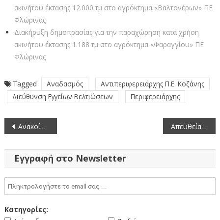
ακινήτου έκτασης 12.000 τμ στο αγρόκτημα «Βαλτονέρων» ΠΕ
Φλώρινας
Διακήρυξη δημοπρασίας για την παραχώρηση κατά χρήση
ακινήτου έκτασης 1.188 τμ στο αγρόκτημα «Φαραγγίου» ΠΕ
Φλώρινας
Tagged
Αναδασμός
Αντιπεριφερειάρχης Π.Ε. Κοζάνης
Διεύθυνση Εγγείων Βελτιώσεων
Περιφερειάρχης
Πλοήγηση
Ανακοίνωση προκηρύξεων θέσεων Εθνικών Εμπειρογνωμόνων στην Ευρωπαϊκή Οικονομική και Κοινωνική Επιτροπή (EESC) (21-6-2024)
Απευθείας μετάδοση της συνεδρίασης της Περιφερειακής Επιτροπής της Περιφέρειας Δυτικής Μακεδονίας (25-6-2024)
άρθρων
Εγγραφή στο Newsletter
Κατηγορίες: