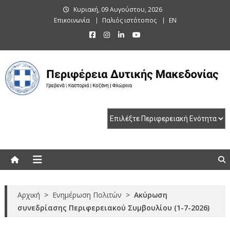
Skip
Κυριακή, 09 Αυγούστου, 2026
to
Επικοινωνία
Παλιός ιστότοπος
EN
content
Περιφέρεια Δυτικής Μακεδονίας
Γρεβενά | Καστοριά | Κοζάνη | Φλώρινα
Αρχική
>
Ενημέρωση Πολιτών
>
Ακύρωση
συνεδρίασης Περιφερειακού Συμβουλίου (1-7-2026)