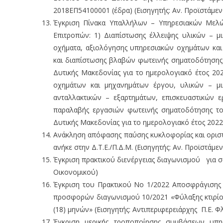
2018ΕΠ54100001 (έδρα) (Εισηγητής: Αν. Προϊστάμεν
Έγκριση Πίνακα Υπαλλήλων – Υπηρεσιακών Μελώ
Επιτροπών: 1) Διαπίστωσης έλλειψης υλικών – μ
οχήματα, αξιολόγησης υπηρεσιακών οχημάτων και
και διαπίστωσης βλαβών φωτεινής σηματοδότησης 
Δυτικής Μακεδονίας για το ημερολογιακό έτος 20
οχημάτων και μηχανημάτων έργου, υλικών – μικρ
ανταλλακτικών – εξαρτημάτων, επισκευαστικών ε
παραλαβής εργασιών φωτεινής σηματοδότησης του
Δυτικής Μακεδονίας για το ημερολογιακό έτος 2022
Ανάκληση απόφασης παύσης κυκλοφορίας και οριστ
ανήκε στην Δ.Τ.Ε./Π.Δ.Μ. (Εισηγητής: Αν. Προϊστάμ
Έγκριση πρακτικού διενέργειας διαγωνισμού για σ
Οικονομικού)
Έγκριση του Πρακτικού Νο 1/2022 Αποσφράγισης 
προσφορών διαγωνισμού 10/2021 «Φύλαξης κτιρίου
(18) μηνών» (Εισηγητής: Αντιπεριφερειάρχης Π.Ε. Φ
Έγκριση μερικής τροποποίησης συμβάσεων υπη