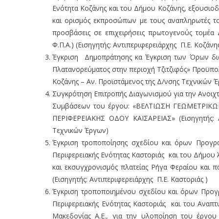
Ενότητα Κοζάνης και του Δήμου Κοζάνης, εξουσιο
και ορισμός εκπροσώπων με τους αναπληρωτές το
προσβάσεις σε επιχειρήσεις πρωτογενούς τομέα 
Φ.Π.Α.) (Εισηγητής: Αντιπεριφερειάρχης Π.Ε. Κοζάν
Έγκριση Δημοπράτησης κα Έγκριση των Όρων δια
Πλατανορεύματος στην περιοχή Τζιτζιφός» Προϋπολο
Κοζάνης – Αν. Προϊστάμενος της Δ/νσης Τεχνικών 
Συγκρότηση Επιτροπής Διαγωνισμού για την Ανοιχ
Συμβάσεων του έργου: «ΒΕΛΤΙΩΣΗ ΓΕΩΜΕΤΡΙΚΩ
ΠΕΡΙΦΕΡΕΙΑΚΗΣ ΟΔΟΥ ΚΑΙΣΑΡΕΙΑΣ» (Εισηγητής: Α
Τεχνικών Έργων)
Έγκριση τροποποίησης σχεδίου και όρων Προγρα
Περιφερειακής Ενότητας Καστοριάς και του Δήμου 
και εκσυγχρονισμός πλατείας Ρήγα Φεραίου και π
(Εισηγητής: Αντιπεριφερειάρχης Π.Ε. Καστοριάς )
Έγκριση τροποποιημένου σχεδίου και όρων Προγρ
Περιφερειακής Ενότητας Καστοριάς και του Α
Μακεδονίας Α.Ε., για την υλοποίηση του έργου