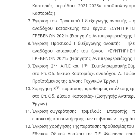
Καστοριάς περιόδου 2021-2023» προϋπολογισμού
Καστοριάς )
Έγκριση του Πρακτικού Ι διεξαγωγής ανοικτής – 
αναδόχου κατασκευής του έργου: «ΣΥΝΤΗΡ
ΓΡΕΒΕΝΩΝ 2021» (Εισηγητής: Αντιπεριφερειάρχης Π
Έγκριση Πρακτικού Ι διεξαγωγής ανοικτής – ηλε
αναδόχου κατασκευής του έργου: «ΣΥΝΤΗΡ
ΓΡΕΒΕΝΩΝ 2021» (Εισηγητής: Αντιπεριφερειάρχης Π
ου
ης
Έγκριση 2
Α.Π.Ε. και 1
Συμπληρωματικής Σύμ
στο Επ. Οδ. δίκτυο Καστοριάς», αναδόχου Α. Τσώρο
Προϊστάμενος της Δ/νσης Τεχνικών Έργων)
ης
Χορήγηση 3
παράτασης προθεσμίας εκτέλεσης ερ
στο Επ. Οδ. Δίκτυο Καστοριάς» (Εισηγητής: Αντιπε
Έργων)
Έγκριση συγκρότησης τριμελούς Επιτροπής π
επισκευής και συντήρησης των επιβατικών οχημάτων
Έγκριση χορήγησης 1ης παράτασης προθεσμίας του
Εθνικού Οδικού Δικτύου της Π.Ε. Φλώρινας, αρμο