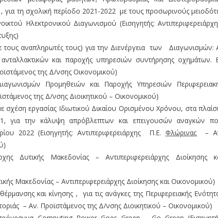
, για τη σχολική περίοδο 2021-2022 με τους προσωρινούς μειοδότ
οικτού Ηλεκτρονικού Διαγωνισμού (Εισηγητής: Αντιπεριφερειάρχ
τυξης)
ε τους αναπληρωτές τους) για την Διενέργεια των Διαγωνισμών: 
 ανταλλακτικών και παροχής υπηρεσιών συντήρησης οχημάτων. 
οϊστάμενος της Δ/νσης Οικονομικού)
ιαγωνισμών Προμηθειών και Παροχής Υπηρεσιών Περιφερειακ
ϊστάμενος της Δ/νσης Διοικητικού – Οικονομικού)
 σχέση εργασίας Ιδιωτικού Δικαίου Ορισμένου Χρόνου, στα πλαίσ
021, για την κάλυψη απρόβλεπτων και επειγουσών αναγκών π
ου 2022 (Εισηγητής: Αντιπεριφερειάρχης Π.Ε.
Φλώρινας
– Αν
ύ)
ρχης Δυτικής Μακεδονίας – Αντιπεριφερειάρχης Διοίκησης κ
ικής Μακεδονίας – Αντιπεριφερειάρχης Διοίκησης και Οικονομικού)
ρμανσης και κίνησης , για τις ανάγκες της Περιφερειακής Ενότητ
τοριάς – Αν. Προϊστάμενος της Δ/νσης Διοικητικού – Οικονομικού)
 πρόγραμμα Computing Power Goes Green – Go Green (Εισηγητή