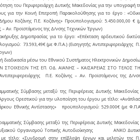
δότηση του Περιφερειάρχη Δυτικής Μακεδονίας για την υπογραφή τ
υς για την Κοινή Επιτροπή Παρακολούθησης για το έργο : «Οδικ
Δήμου Κοζάνης Π.Ε. Κοζάνης» Προϋπολογισμού: 5.450.000,00 € (
ης – Αν. Προϊστάμενος της Δ/νσης Τεχνικών Έργων)
κήρυξης Δημοπρασίας για το έργο: «Επέκταση αρδευτικού δικτύ
γισμού: 73.593,49€ (με Φ.Π.Α.) (Εισηγητής: Αντιπεριφερειάρχης Π.
Έργων)
τή διαδικασία μέσω του Εθνικού Συστήματος Ηλεκτρονικών Δημοσί
Ν ΣΤΟΙΧΕΙΩΝ ΤΗΣ ΕΠ. ΟΔ. ΑΙΑΝΗΣ – ΚΑΙΣΑΡΕΙΑΣ ΣΤΟ ΤΕΛΟΣ Τ
ντιπεριφερειάρχης Π.Ε. Κοζάνης – Αν. Προϊστάμενος της Δ/νσ
μματικής Σύμβασης μεταξύ της Περιφέρειας Δυτικής Μακεδονίας
Άργους Ορεστικού για την υλοποίηση του έργου με τίτλο: «Ανάπλα
άρκου Εθνικής Αντίστασης» προϋπολογισμού: 529.000€ (με Φ.Π.Α
αμματικής Σύμβασης μεταξύ της Περιφέρειας Δυτικής Μακεδονίας
ναπτυξιακού Οργανισμού Τοπικής Αυτοδιοίκησης ΑΝΚΟ Δυτικ
 με τίτλο: «Συνδρομή στην επίβλεψη έργων και μελετών της Π.