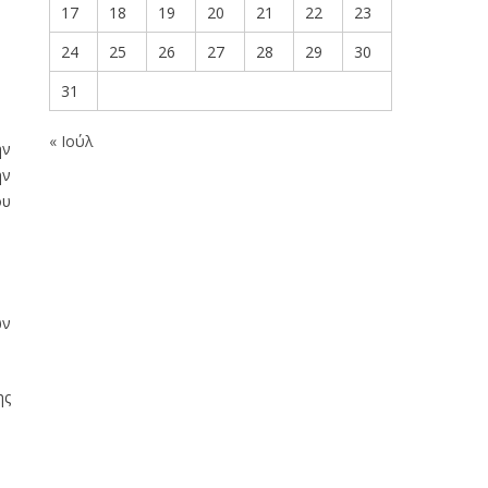
ας
17
18
19
20
21
22
23
ής
24
25
26
27
28
29
30
31
« Ιούλ
ην
ην
ου
ών
ης