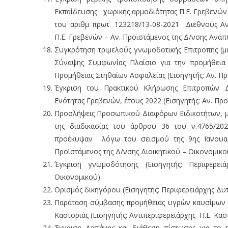
Εκπαίδευσης χωρικής αρμοδιότητας Π.Ε. Γρεβενών 
του αριθμ πρωτ. 123218/13-08-2021 Διεθνούς Αν
Π.Ε. Γρεβενών – Αν. Προϊστάμενος της Δ/νσης Ανάπ
Συγκρότηση τριμελούς γνωμοδοτικής Επιτροπής (μ
Σύναψης Συμφωνίας Πλαίσιο για την προμήθεια
Προμήθειας Στηθαίων Ασφαλείας (Εισηγητής: Αν. Πρ
Έγκριση του Πρακτικού Κλήρωσης Επιτροπών Δ
Ενότητας Γρεβενών, έτους 2022 (Εισηγητής: Αν. Προ
Προσλήψεις Προσωπικού Διαφόρων Ειδικοτήτων, με
της διαδικασίας του άρθρου 36 του ν.4765/2
προέκυψαν λόγω του σεισμού της 9ης Ιανουαρί
Προϊστάμενος της Δ/νσης Διοικητικού – Οικονομικο
Έγκριση γνωμοδότησης (Εισηγητής: Περιφερειά
Οικονομικού)
Ορισμός δικηγόρου (Εισηγητής: Περιφερειάρχης Δυτ
Παράταση σύμβασης προμήθειας υγρών καυσίμων θέ
Καστοριάς (Εισηγητής: Αντιπεριφερειάρχης Π.Ε. Κασ
Έγκριση Δαπάνης και διάθεση πίστωσης για το