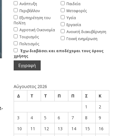
Ανάπτυξη
Παιδεία
Περιβάλλον
Μεταφορές
Εξυπηρέτηση του
Υγεία
Πολίτη
Εργασία
Αγροτική Οικονομία
Ανοικτή διακυβέρνηση
Τουρισμός
Γενική ενημέρωση
Πολιτισμός
Έχω διαβάσει και αποδέχομαι τους όρους
χρήσης
Αύγουστος 2026
Δ
Τ
Τ
Π
Π
Σ
Κ
1
2
2-
3
4
5
6
7
8
9
10
11
12
13
14
15
16
2-