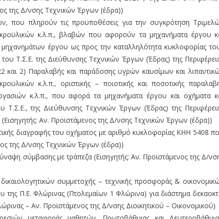
ος της Δ/νσης Τεχνικών Έργων (έδρα))
ν, που πληρούν τις προϋποθέσεις για την συγκρότηση Τριμελ
ικροϋλικών κ.λ.π., βλαβών που αφορούν τα μηχανήματα έργου κ
 μηχανημάτων έργου ως προς την καταλληλότητα κυκλοφορίας το
του Τ.Σ.Ε. της Διεύθυνσης Τεχνικών Έργων (Έδρας) της Περιφέρει
22 και 2) Παραλαβής και παράδοσης υγρών καυσίμων και λιπαντικ
οϋλικών κ.λ.π., οριστικής – ποιοτικής και ποσοτικής παραλαβ
ργασιών κ.λ.π., που αφορά τα μηχανήματα έργου και οχήματα κ
 Τ.Σ.Ε., της Διεύθυνσης Τεχνικών Έργων (Έδρας) της Περιφέρει
 (Εισηγητής: Αν. Προϊστάμενος της Δ/νσης Τεχνικών Έργων (έδρα))
ικής διαγραφής του οχήματος με αριθμό κυκλοφορίας ΚΗΗ 5408 π
ενος της Δ/νσης Τεχνικών Έργων (έδρα))
ύναψη σύμβασης με τράπεζα (Εισηγητής: Αν. Προϊστάμενος της Δ/νσ
δικαιολογητικών συμμετοχής – τεχνικής προσφοράς & οικονομικ
 της Π.Ε. Φλώρινας (Πτολεμαίων 1 Φλώρινα) για διάστημα δεκαοκ
λώρινας – Αν. Προϊστάμενος της Δ/νσης Διοικητικού – Οικονομικού)
ρεσιών μεταφοράς μαθητών, Πρωτοβάθμιας και Δευτεροβάθμι