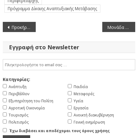
Περιφερειάρχης
Πρόγραμμα Δίκαιης Αναπτυξιακής Μετάβασης
Πλοήγηση
Προκήρυξη ηλεκτρονικού διαγωνισμού του έργου με τίτλο: «Συντήρηση Όψεων και Λοιπών Εγκαταστάσεων στο Κτήριο Διοίκησης της Π.Δ.Μ., στη ΖΕΠ Κοζάνης» (2-7-2024)
Μονάδα αποθήκευσης επικίνδυνων και μη επικίνδυνων αποβλήτων καθώς και συνεργείο οχημάτων στην κτηματική περιοχή της ΤΚ Βατερού
άρθρων
Εγγραφή στο Newsletter
Κατηγορίες:
Ανάπτυξη
Παιδεία
Περιβάλλον
Μεταφορές
Εξυπηρέτηση του Πολίτη
Υγεία
Αγροτική Οικονομία
Εργασία
Τουρισμός
Ανοικτή διακυβέρνηση
Πολιτισμός
Γενική ενημέρωση
Έχω διαβάσει και αποδέχομαι τους όρους χρήσης