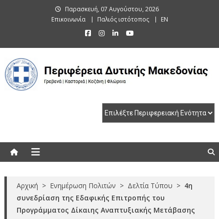
Skip
Παρασκευή, 07 Αυγούστου, 2026
to
Επικοινωνία
Παλιός ιστότοπος
EN
content
Περιφέρεια Δυτικής Μακεδονίας
Γρεβενά | Καστοριά | Κοζάνη | Φλώρινα
Αρχική
>
Ενημέρωση Πολιτών
>
Δελτία Τύπου
>
4η
συνεδρίαση της Εδαφικής Επιτροπής του
Προγράμματος Δίκαιης Αναπτυξιακής Μετάβασης