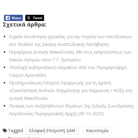
(Π.Δ.Α.Μ.) 2021-2027 (5-7-2024)
Σχετικά άρθρα:
Ευρεία συνάντηση εργασίας για την πορεία των επενδύσεων
στο πλαίσιο της Δίκαιης Αναπτυξιακής Μετάβασης
Περιφέρεια Δυτικής Μακεδονίας: Με τους εκπροσώπους των
Λαϊκών Αγορών στον Γ.Γ. Εμπορίου
Υποδοχή κυβερνητικού κλιμακίου από τον Περιφερειάρχη
Γιώργο Αμανατίδη
Προδημοσίευση Οδηγού Εφαρμογής για τη Δράση
«Εγκατάσταση Αντλιών Θερμότητας για Θέρμανση / Ψύξη στη
Δυτική Μακεδονία»
Πίνακας των συζητηθέντων θεμάτων 5ης Ειδικής Συνεδρίασης
Λογοδοσίας Περιφερειακής Αρχής (30-10-2025)
Tagged
Εδαφική Επιτροπή ΔΑΜ
Καινοτομία