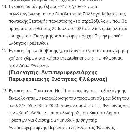
Έγκριση δαπάνης, ύψους <<1.197,80€>> για τη
συνδιοργάνωση με τον Εκπολιτιστικό Σύλλογο Κιβωτού της
ποντιακής θεατρικής παράστασης «Το στραβόξυλον», που θα
πραγματοποιηθεί στις 20 Ιουλίου 2023 στην κεντρική πλατεία
του χωριού (Εισηγητής: Αντιπεριφερειάρχης Περιφερειακής
Ενότητας Γρεβενών)
Έγκριση όρων σύμβασης χρησιδανείου για την παραχώρηση
χρήσης χώρων στο κτήριο της Διοίκησης της Π.Ε. Φλώρινας,
στον Δήμο Φλώρινας
(Εισηγητής: Αντιπεριφερειάρχης
Περιφερειακής Ενότητας Φλώρινας)
Έγκριση του Πρακτικού Νο 11 αποσφράγισης – αξιολόγησης
δικαιολογητικών κατακύρωσης του προσωρινού μειοδότη του
αριθ. 2/74595/08-05-2023 Διαγωνισμού της Π.Ε. Φλώρινας για
την «Κοπή κλαδιών – αποψίλωση οδικού δικτύου Δήμου
Πρεσπών για διάστημα 24 μηνών» (Εισηγητής:
Αντιπεριφερειάρχης Περιφερειακής Ενότητας Φλώρινας –