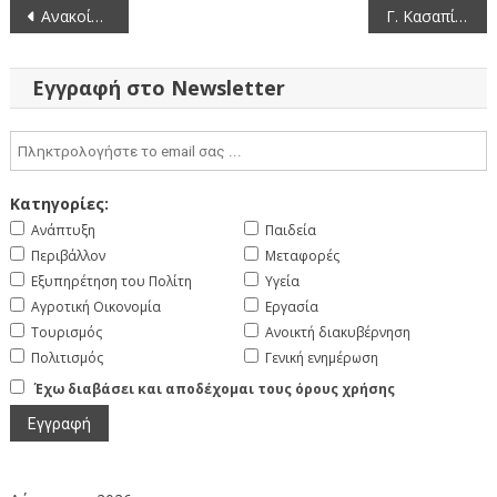
Πλοήγηση
Ανακοίνωση παροχής Διευκρινήσεων Διαγωνισμού Προμήθειας Μέσων Ατομικής Προστασίας (Αρ. Διακ. 11/2023)
Γ. Κασαπίδης: Στις σελίδες του τουριστικού περιοδικού Incredible Greece η Περιφέρεια Δυτικής Μακεδονίας με στόχο την τουριστική της προβολή
άρθρων
Εγγραφή στο Newsletter
Κατηγορίες:
Ανάπτυξη
Παιδεία
Περιβάλλον
Μεταφορές
Εξυπηρέτηση του Πολίτη
Υγεία
Αγροτική Οικονομία
Εργασία
Τουρισμός
Ανοικτή διακυβέρνηση
Πολιτισμός
Γενική ενημέρωση
Έχω διαβάσει και αποδέχομαι τους όρους χρήσης