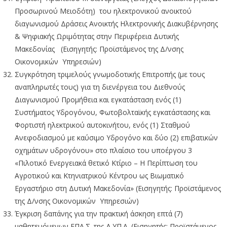
Προσωρινού Μειοδότη) του ηλεκτρονικού ανοικτού
διαγωνισμού Δράσεις Ανοικτής Ηλεκτρονικής Διακυβέρνησης
& Ψηφιακής Ωριμότητας στην Περιφέρεια Δυτικής
Μακεδονίας (Εισηγητής: Προϊστάμενος της Δ/νσης
Οικονομικών Υπηρεσιών)
Συγκρότηση τριμελούς γνωμοδοτικής Επιτροπής (με τους
αναπληρωτές τους) για τη διενέργεια του Διεθνούς
Διαγωνισμού Προμήθεια και εγκατάσταση ενός (1)
Συστήματος Υδρογόνου, Φωτοβολταϊκής εγκατάστασης και
Φορτιστή ηλεκτρικού αυτοκινήτου, ενός (1) Σταθμού
Ανεφοδιασμού με καύσιμο Υδρογόνο και δύο (2) επιβατικών
οχημάτων υδρογόνου» στο πλαίσιο του υποέργου 3
«Πιλοτικό Ενεργειακά θετικό Κτίριο – Η Περίπτωση του
Αγροτικού και Κτηνιατρικού Κέντρου ως Βιωματικό
Εργαστήριο στη Δυτική Μακεδονία» (Εισηγητής: Προϊστάμενος
της Δ/νσης Οικονομικών Υπηρεσιών)
Έγκριση δαπάνης για την πρακτική άσκηση επτά (7)
μαθητευόμενων ΕΠΑ.Σ. της Δ.ΥΠ.Α. (Εισηγητής: Προϊστάμενος