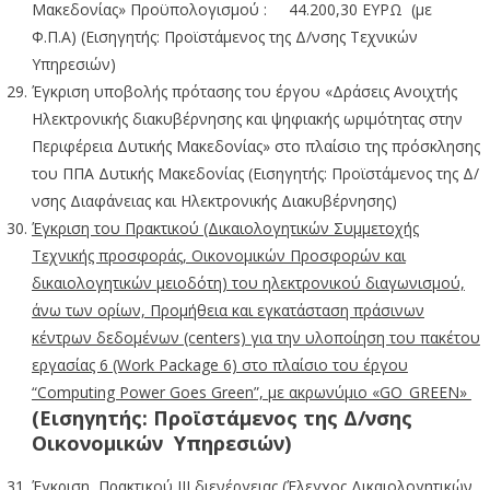
Μακεδονίας» Προϋπολογισμού : 44.200,30 ΕΥΡΩ (με
Φ.Π.Α) (Εισηγητής: Προϊστάμενος της Δ/νσης Τεχνικών
Υπηρεσιών)
Έγκριση υποβολής πρότασης του έργου «Δράσεις Ανοιχτής
Ηλεκτρονικής διακυβέρνησης και ψηφιακής ωριμότητας στην
Περιφέρεια Δυτικής Μακεδονίας» στο πλαίσιο της πρόσκλησης
του ΠΠΑ Δυτικής Μακεδονίας (Εισηγητής: Προϊστάμενος της Δ/
νσης Διαφάνειας και Ηλεκτρονικής Διακυβέρνησης)
Έγκριση του Πρακτικού (Δικαιολογητικών Συμμετοχής
Τεχνικής προσφοράς, Οικονομικών Προσφορών και
δικαιολογητικών μειοδότη) του ηλεκτρονικού διαγωνισμού,
άνω των ορίων, Προμήθεια και εγκατάσταση πράσινων
κέντρων δεδομένων (centers) για την υλοποίηση του πακέτου
εργασίας 6 (Work Package 6) στο πλαίσιο του έργου
“Computing Power Goes Green”, με ακρωνύμιο «GO_GREEN»
(Εισηγητής: Προϊστάμενος της Δ/νσης
Οικονομικών Υπηρεσιών)
Έγκριση Πρακτικού ΙΙΙ διενέργειας (Έλεγχος Δικαιολογητικών