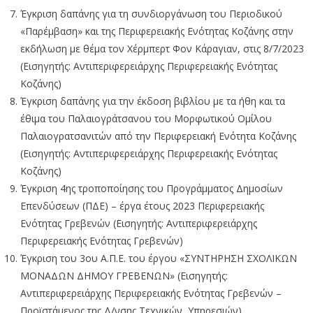
Έγκριση δαπάνης για τη συνδιοργάνωση του Περιοδικού
«Παρέμβαση» και της Περιφερειακής Ενότητας Κοζάνης στην
εκδήλωση με θέμα τον Χέρμπερτ Φον Κάραγιαν, στις 8/7/2023
(Εισηγητής: Αντιπεριφερειάρχης Περιφερειακής Ενότητας
Κοζάνης)
Έγκριση δαπάνης για την έκδοση βιβλίου με τα ήθη και τα
έθιμα του Παλαιογράτσανου του Μορφωτικού Ομίλου
Παλαιογρατσανιτών από την Περιφερειακή Ενότητα Κοζάνης
(Εισηγητής: Αντιπεριφερειάρχης Περιφερειακής Ενότητας
Κοζάνης)
Έγκριση 4ης τροποποίησης του Προγράμματος Δημοσίων
Επενδύσεων (ΠΔΕ) – έργα έτους 2023 Περιφερειακής
Ενότητας Γρεβενών (Εισηγητής: Αντιπεριφερειάρχης
Περιφερειακής Ενότητας Γρεβενών)
Έγκριση του 3ου Α.Π.Ε. του έργου «ΣΥΝΤΗΡΗΣΗ ΣΧΟΛΙΚΩΝ
ΜΟΝΑΔΩΝ ΔΗΜΟΥ ΓΡΕΒΕΝΩΝ» (Εισηγητής:
Αντιπεριφερειάρχης Περιφερειακής Ενότητας Γρεβενών –
Προϊστάμενος της Δ/νσης Τεχνικών Υπηρεσιών)