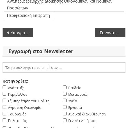
Αντιπεριφερειάρχης Διοίκησης Οικονομικών και Νομικών
Προσώπων
Περιφερειακή Επιτροπή
Πλοήγηση
Υπογραφή Σύμβασης Εκτέλεσης Έργου για τον Ηλεκτροφωτισμό Ι/Κ Πρεσπών
Συνάντηση με τους ανθρώπους των Λαϊκών Αγορών Δυτικής Μακεδονίας είχε σήμερα ο Περιφερειάρχης
άρθρων
Εγγραφή στο Newsletter
Κατηγορίες:
Ανάπτυξη
Παιδεία
Περιβάλλον
Μεταφορές
Εξυπηρέτηση του Πολίτη
Υγεία
Αγροτική Οικονομία
Εργασία
Τουρισμός
Ανοικτή διακυβέρνηση
Πολιτισμός
Γενική ενημέρωση