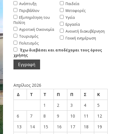
Ανάπτυξη
Παιδεία
Περιβάλλον
Μεταφορές
Εξυπηρέτηση του
Υγεία
Πολίτη
Εργασία
Αγροτική Οικονομία
Ανοικτή διακυβέρνηση
Τουρισμός
Γενική ενημέρωση
Πολιτισμός
Έχω διαβάσει και αποδέχομαι τους όρους
χρήσης
Απρίλιος 2026
Δ
Τ
Τ
Π
Π
Σ
Κ
1
2
3
4
5
6
7
8
9
10
11
12
13
14
15
16
17
18
19