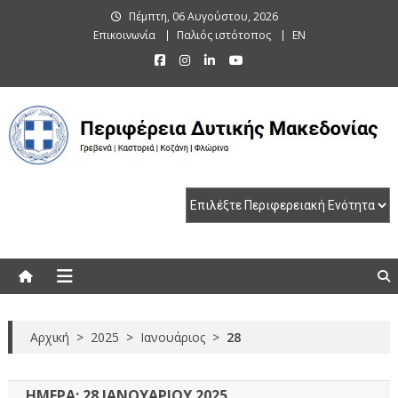
Skip
Πέμπτη, 06 Αυγούστου, 2026
to
Επικοινωνία
Παλιός ιστότοπος
EN
content
Περιφέρεια Δυτικής Μακεδονίας
Γρεβενά | Καστοριά | Κοζάνη | Φλώρινα
Αρχική
>
2025
>
Ιανουάριος
>
28
ΗΜΈΡΑ:
28 ΙΑΝΟΥΑΡΊΟΥ 2025