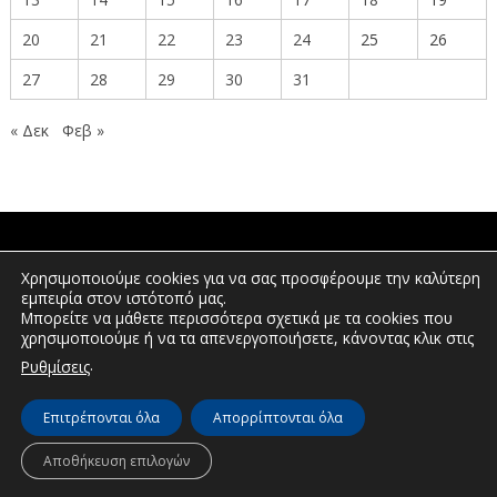
20
21
22
23
24
25
26
27
28
29
30
31
« Δεκ
Φεβ »
ΠΟΛΙΤΕΣ
Χρησιμοποιούμε cookies για να σας προσφέρουμε την καλύτερη
εμπειρία στον ιστότοπό μας.
Μπορείτε να μάθετε περισσότερα σχετικά με τα cookies που
χρησιμοποιούμε ή να τα απενεργοποιήσετε, κάνοντας κλικ στις
ΕΠΕΝΔΥΤΕΣ
.
Ρυθμίσεις
Επιτρέπονται όλα
Απορρίπτονται όλα
© Διεύθυνση Διαφάνειας & Ηλεκτρονικής Διακυβέρνησης | Περιφέρεια
Δυτικής Μακεδονίας | 2026
Αποθήκευση επιλογών
Πλοήγηση
Δήλωση προσβασιμότητας
Πολιτική Απορρήτου