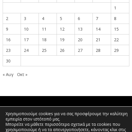
1
2
3
4
5
6
7
8
9
10
11
12
13
14
15
16
17
18
19
20
21
22
23
24
25
26
27
28
29
30
« Αυγ
Οκτ »
ΠΟΛΙΤΕΣ
Χρησιμοποιούμε cookies για να σας προσφέρουμε την καλύτερη
εμπειρία στον ιστότοπό μας.
Μπορείτε να μάθετε περισσότερα σχετικά με τα cookies που
χρησιμοποιούμε ή να τα απενεργοποιήσετε, κάνοντας κλικ στις