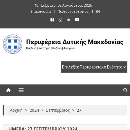
Skip
Σάββατο, 08 Αυγούστου, 2026
to
Επικοινωνία
Παλιός ιστότοπος
EN
content
Περιφέρεια Δυτικής Μακεδονίας
Γρεβενά | Καστοριά | Κοζάνη | Φλώρινα
Αρχική
>
2024
>
Σεπτέμβριος
>
27
ΗΜΈΡΑ:
27 ΣΕΠΤΕΜΒΡΊΟΥ 2024