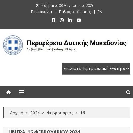
Skip
Σάββατο, 08 Αυγούστου, 2026
to
Επικοινωνία
Παλιός ιστότοπος
EN
content
Περιφέρεια Δυτικής Μακεδονίας
Γρεβενά | Καστοριά | Κοζάνη | Φλώρινα
Αρχική
>
2024
>
Φεβρουάριος
>
16
ΗΜΈΡΑ:
16 ΦΕΒΡΟΥΑΡΊΟΥ 2024