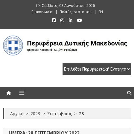
Skip
Σάββατο, 08 Αυγούστου, 2026
to
Επικοινωνία
Παλιός ιστότοπος
EN
content
Περιφέρεια Δυτικής Μακεδονίας
Γρεβενά | Καστοριά | Κοζάνη | Φλώρινα
Αρχική
>
2023
>
Σεπτέμβριος
>
28
ΗΜΈΡΑ:
28 ΣΕΠΤΕΜΒΡΊΟΥ 2023