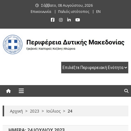
Skip
Σάββατο, 08 Αυγούστου, 2026
to
Επικοινωνία
Παλιός ιστότοπος
EN
content
Περιφέρεια Δυτικής Μακεδονίας
Γρεβενά | Καστοριά | Κοζάνη | Φλώρινα
Αρχική
>
2023
>
Ιούλιος
>
24
ΗΜΈΡΑ:
24 ΙΟΥΛΊΟΥ 2023