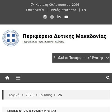
Skip
Κυριακή, 09 Αυγούστου, 2026
to
Επικοινωνία
Παλιός ιστότοπος
EN
content
Περιφέρεια Δυτικής Μακεδονίας
Γρεβενά | Καστοριά | Κοζάνη | Φλώρινα
Αρχική
>
2023
>
Ιούνιος
>
26
ΗΜΈΡΑ:
26 ΙΟΥΝΊΟΥ 2023