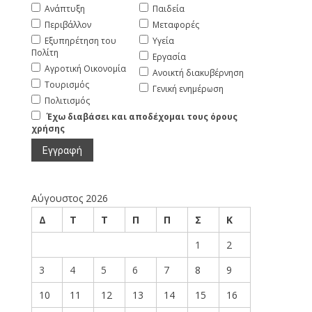
Ανάπτυξη
Παιδεία
Περιβάλλον
Μεταφορές
Εξυπηρέτηση του
Υγεία
Πολίτη
Εργασία
Αγροτική Οικονομία
Ανοικτή διακυβέρνηση
Τουρισμός
Γενική ενημέρωση
Πολιτισμός
Έχω διαβάσει και αποδέχομαι τους όρους
χρήσης
Αύγουστος 2026
Δ
Τ
Τ
Π
Π
Σ
Κ
1
2
3
4
5
6
7
8
9
10
11
12
13
14
15
16