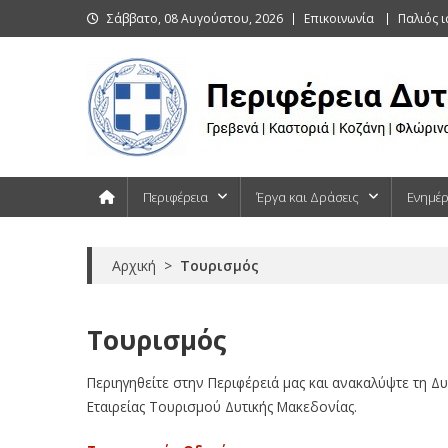
Skip
Σάββατο, 08 Αυγούστου, 2026
Επικοινωνία
Παλιός 
to
content
Περιφέρεια Δυτικής Μακεδονίας
Γρεβενά | Καστοριά | Κοζάνη | Φλώρινα
Περιφέρεια
Έργα και Δράσεις
Ενημέ
Αρχική
>
Τουρισμός
Τουρισμός
Περιηγηθείτε στην Περιφέρειά μας και ανακαλύψτε τη Δ
Εταιρείας Τουρισμού Δυτικής Μακεδονίας.