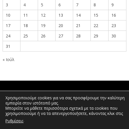
3
4
5
6
7
8
9
10
11
12
13
14
15
16
17
18
19
20
21
22
23
24
25
26
27
28
29
30
31
« Ιούλ
ΠΟΛΙΤΕΣ
Χρησιμοποιούμε cookies για να σας προσφέρουμε την καλύτερη
εμπειρία στον ιστότοπό μας.
Μπορείτε να μάθετε περισσότερα σχετικά με τα cookies που
χρησιμοποιούμε ή να τα απενεργοποιήσετε, κάνοντας κλικ στις
ΕΠΕΝΔΥΤΕΣ
.
Ρυθμίσεις