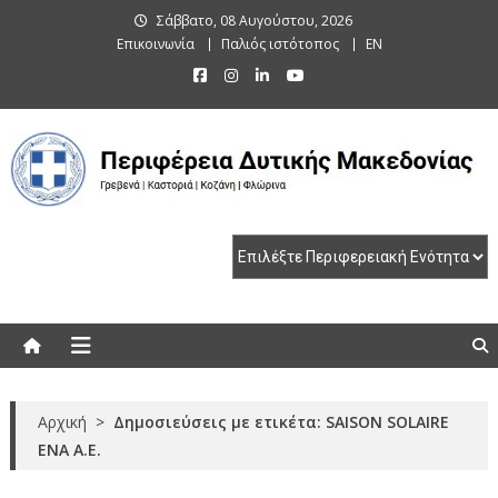
Skip
Σάββατο, 08 Αυγούστου, 2026
to
Επικοινωνία
Παλιός ιστότοπος
EN
content
Περιφέρεια Δυτικής Μακεδονίας
Γρεβενά | Καστοριά | Κοζάνη | Φλώρινα
Αρχική
>
Δημοσιεύσεις με ετικέτα: SAISON SOLAIRE
ENA A.E.