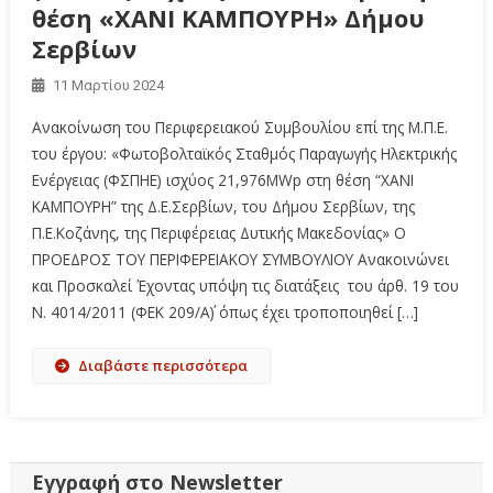
θέση «ΧΑΝΙ ΚΑΜΠΟΥΡΗ» Δήμου
Σερβίων
11 Μαρτίου 2024
Ανακοίνωση του Περιφερειακού Συμβουλίου επί της Μ.Π.Ε.
του έργου: «Φωτοβολταϊκός Σταθμός Παραγωγής Ηλεκτρικής
Ενέργειας (ΦΣΠΗΕ) ισχύος 21,976MWp στη θέση “ΧΑΝΙ
ΚΑΜΠΟΥΡΗ” της Δ.Ε.Σερβίων, του Δήμου Σερβίων, της
Π.Ε.Κοζάνης, της Περιφέρειας Δυτικής Μακεδονίας» Ο
ΠΡΟΕΔΡΟΣ ΤΟΥ ΠΕΡΙΦΕΡΕΙΑΚΟΥ ΣΥΜΒΟΥΛΙΟΥ Ανακοινώνει
και Προσκαλεί Έχοντας υπόψη τις διατάξεις του άρθ. 19 του
Ν. 4014/2011 (ΦΕΚ 209/Α΄) όπως έχει τροποποιηθεί […]
Διαβάστε περισσότερα
Εγγραφή στο Newsletter