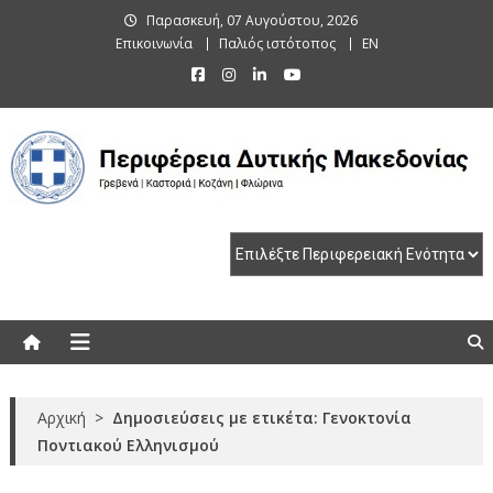
Skip
Παρασκευή, 07 Αυγούστου, 2026
to
Επικοινωνία
Παλιός ιστότοπος
EN
content
Περιφέρεια Δυτικής Μακεδονίας
Γρεβενά | Καστοριά | Κοζάνη | Φλώρινα
Αρχική
>
Δημοσιεύσεις με ετικέτα: Γενοκτονία
Ποντιακού Ελληνισμού