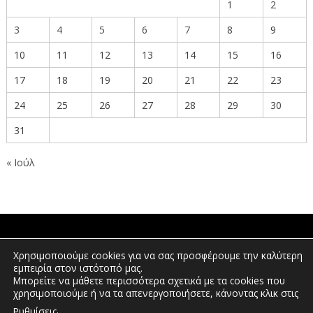
1
2
3
4
5
6
7
8
9
10
11
12
13
14
15
16
17
18
19
20
21
22
23
24
25
26
27
28
29
30
31
« Ιούλ
ΠΟΛΙΤΕΣ
Χρησιμοποιούμε cookies για να σας προσφέρουμε την καλύτερη
εμπειρία στον ιστότοπό μας.
Μπορείτε να μάθετε περισσότερα σχετικά με τα cookies που
χρησιμοποιούμε ή να τα απενεργοποιήσετε, κάνοντας κλικ στις
ΕΠΕΝΔΥΤΕΣ
.
Ρυθμίσεις