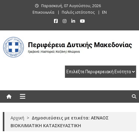
Skip
Παρασκευή, 07 Αυγούστου, 2026
to
Επικοινωνία
Παλιός ιστότοπος
EN
content
Περιφέρεια Δυτικής Μακεδονίας
Γρεβενά | Καστοριά | Κοζάνη | Φλώρινα
Αρχική
>
Δημοσιεύσεις με ετικέτα: ΑΕΝΑΟΣ
ΒΙΟΚΛΙΜΑΤΙΚΗ ΚΑΤΑΣΚΕΥΑΣΤΙΚΗ