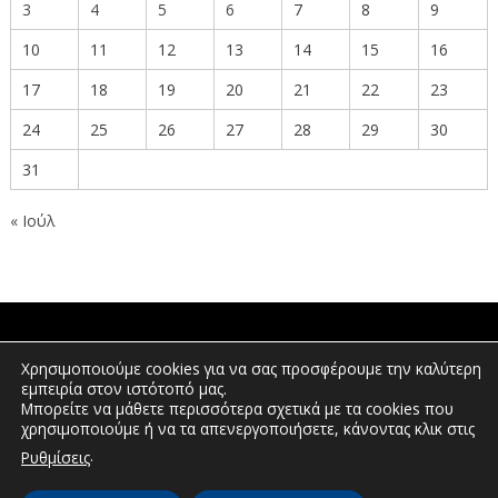
3
4
5
6
7
8
9
10
11
12
13
14
15
16
17
18
19
20
21
22
23
24
25
26
27
28
29
30
31
« Ιούλ
ΠΟΛΙΤΕΣ
Χρησιμοποιούμε cookies για να σας προσφέρουμε την καλύτερη
εμπειρία στον ιστότοπό μας.
Μπορείτε να μάθετε περισσότερα σχετικά με τα cookies που
χρησιμοποιούμε ή να τα απενεργοποιήσετε, κάνοντας κλικ στις
ΕΠΕΝΔΥΤΕΣ
.
Ρυθμίσεις