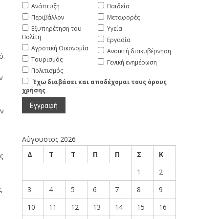
Ανάπτυξη
Παιδεία
Περιβάλλον
Μεταφορές
Εξυπηρέτηση του
Υγεία
Πολίτη
Εργασία
Αγροτική Οικονομία
Ανοικτή διακυβέρνηση
ό.
Τουρισμός
Γενική ενημέρωση
Πολιτισμός
ν
Έχω διαβάσει και αποδέχομαι τους όρους
χρήσης
ων
Αύγουστος 2026
Δ
Τ
Τ
Π
Π
Σ
Κ
ς
1
2
ς
3
4
5
6
7
8
9
10
11
12
13
14
15
16