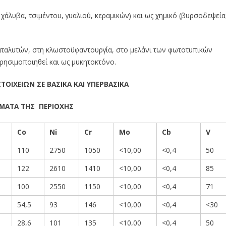
 χάλυβα, τσιμέντου, γυαλιού, κεραμικών) και ως χημικό (βυρσοδεψεία
καταλυτών, στη κλωστοϋφαντουργία, στο μελάνι των φωτοτυπικών
χρησιμοποιηθεί και ως μυκητοκτόνο.
ΤΟΙΧΕΙΩΝ ΣΕ ΒΑΣΙΚΑ ΚΑΙ ΥΠΕΡΒΑΣΙΚΑ
ΜΑΤΑ ΤΗΣ ΠΕΡΙΟΧΗΣ
Co
Ni
Cr
Mo
Cb
V
110
2750
1050
<10,00
<0,4
50
122
2610
1410
<10,00
<0,4
85
100
2550
1150
<10,00
<0,4
71
54,5
93
146
<10,00
<0,4
<30
28,6
101
135
<10,00
<0,4
50