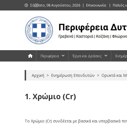
Skip
Σάββατο, 08 Αυγούστου, 2026
Επικοινωνία
Παλιός 
to
content
Περιφέρεια Δυτικής Μακεδονίας
Γρεβενά | Καστοριά | Κοζάνη | Φλώρινα
Περιφέρεια
Έργα και Δράσεις
Ενημέ
Αρχική
>
Ενημέρωση Επενδυτών
>
Ορυκτά και Μ
1. Χρώμιο (Cr)
1. Χρώμιο (Cr)
Το Χρώμιο (Cr) συνδέεται με βασικά και υπερβασικά πε