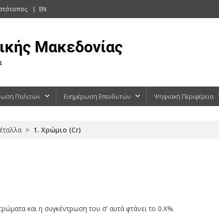
ιστότοπος
EN
ρωση Πολιτών
Ενημέρωση Επενδυτών
Ψηφιακή Περιφέρεια
έταλλα
>
1. Χρώμιο (Cr)
τρώματα και η συγκέντρωση του σ’ αυτά φτάνει το 0.Χ%.