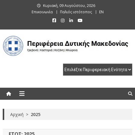
Skip
Κυριακή, 09 Αυγούστου, 2026
to
Επικοινωνία
Παλιός ιστότοπος
EN
content
Περιφέρεια Δυτικής Μακεδονίας
Γρεβενά | Καστοριά | Κοζάνη | Φλώρινα
Αρχική
>
2025
ΈΤΟΣ:
2025