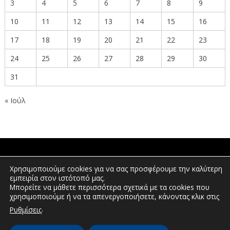
3
4
5
6
7
8
9
10
11
12
13
14
15
16
17
18
19
20
21
22
23
24
25
26
27
28
29
30
31
« Ιούλ
ΠΟΛΙΤΕΣ
Χρησιμοποιούμε cookies για να σας προσφέρουμε την καλύτερη
εμπειρία στον ιστότοπό μας.
Μπορείτε να μάθετε περισσότερα σχετικά με τα cookies που
χρησιμοποιούμε ή να τα απενεργοποιήσετε, κάνοντας κλικ στις
ΕΠΕΝΔΥΤΕΣ
.
Ρυθμίσεις